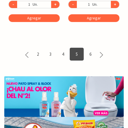
-
Un.
+
-
Un.
+
Agregar
Agregar
2
3
4
5
6