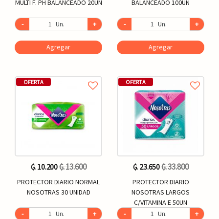
MULTI F. PH BALANCEADO 20UN
BALANCEADO 100UN
-
Un.
+
-
Un.
+
Agregar
Agregar
OFERTA
OFERTA
₲. 13.600
₲. 33.800
₲. 10.200
₲. 23.650
PROTECTOR DIARIO NORMAL
PROTECTOR DIARIO
NOSOTRAS 30 UNIDAD
NOSOTRAS LARGOS
C/VITAMINA E 50UN
-
Un.
+
-
Un.
+