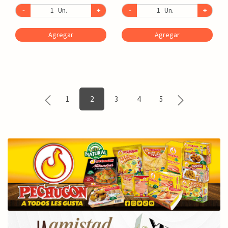
-
Un.
+
-
Un.
+
Agregar
Agregar
1
2
3
4
5