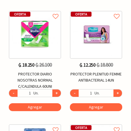
OFERTA
OFERTA
₲. 26.100
₲. 18.800
₲. 18.250
₲. 12.250
PROTECTOR DIARIO
PROTECTOR PLENITUD FEMME
NOSOTRAS NORMAL
ANTIBACTERIAL 14UN
C/CALENDULA 60UNI
-
Un.
+
-
Un.
+
Agregar
Agregar
OFERTA