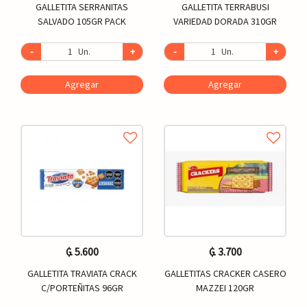
GALLETITA SERRANITAS
GALLETITA TERRABUSI
SALVADO 105GR PACK
VARIEDAD DORADA 310GR
-
Un.
+
-
Un.
+
Agregar
Agregar
₲. 5.600
₲. 3.700
GALLETITA TRAVIATA CRACK
GALLETITAS CRACKER CASERO
C/PORTEÑITAS 96GR
MAZZEI 120GR