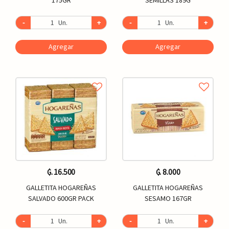
-
Un.
+
-
Un.
+
Agregar
Agregar
₲. 16.500
₲. 8.000
GALLETITA HOGAREÑAS
GALLETITA HOGAREÑAS
SALVADO 600GR PACK
SESAMO 167GR
-
Un.
+
-
Un.
+