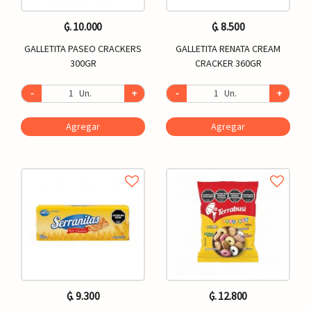
₲. 10.000
₲. 8.500
GALLETITA PASEO CRACKERS
GALLETITA RENATA CREAM
300GR
CRACKER 360GR
-
Un.
+
-
Un.
+
Agregar
Agregar
₲. 9.300
₲. 12.800