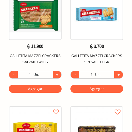
₲. 11.900
₲. 3.700
GALLETITA MAZZEI CRACKERS
GALLETITA MAZZEI CRACKERS
SALVADO 450G
SIN SAL 100GR
-
Un.
+
-
Un.
+
Agregar
Agregar