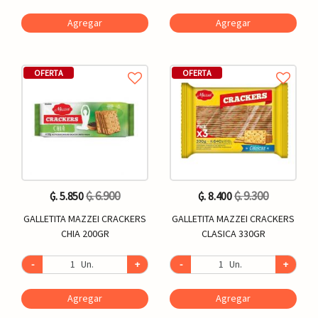
Agregar
Agregar
OFERTA
OFERTA
₲. 6.900
₲. 9.300
₲. 5.850
₲. 8.400
GALLETITA MAZZEI CRACKERS
GALLETITA MAZZEI CRACKERS
CHIA 200GR
CLASICA 330GR
-
Un.
+
-
Un.
+
Agregar
Agregar