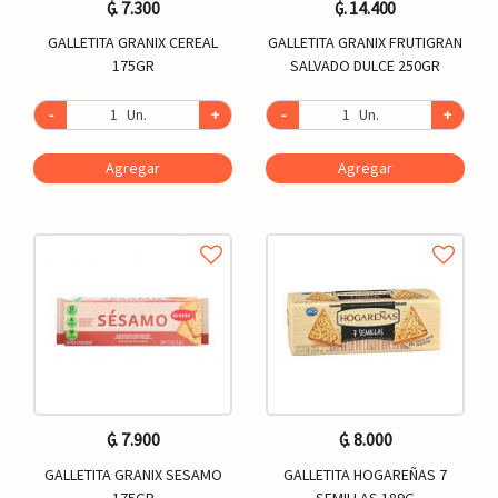
₲. 7.300
₲. 14.400
GALLETITA GRANIX CEREAL
GALLETITA GRANIX FRUTIGRAN
175GR
SALVADO DULCE 250GR
-
Un.
+
-
Un.
+
Agregar
Agregar
₲. 7.900
₲. 8.000
GALLETITA GRANIX SESAMO
GALLETITA HOGAREÑAS 7
175GR
SEMILLAS 189G