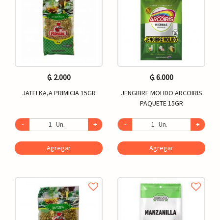
₲. 2.000
₲. 6.000
JATEI KA,A PRIMICIA 15GR
JENGIBRE MOLIDO ARCOIRIS
PAQUETE 15GR
-
Un.
+
-
Un.
+
Agregar
Agregar