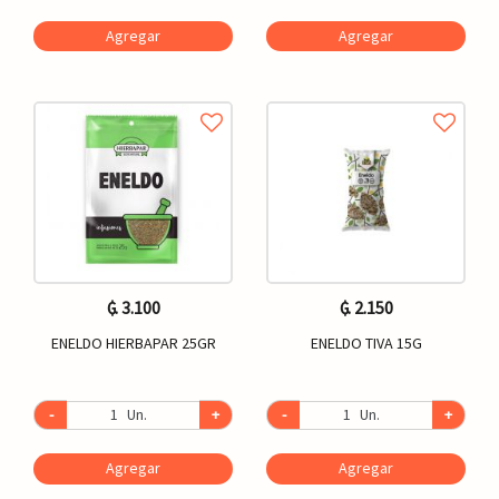
Agregar
Agregar
₲. 3.100
₲. 2.150
ENELDO HIERBAPAR 25GR
ENELDO TIVA 15G
-
Un.
+
-
Un.
+
Agregar
Agregar