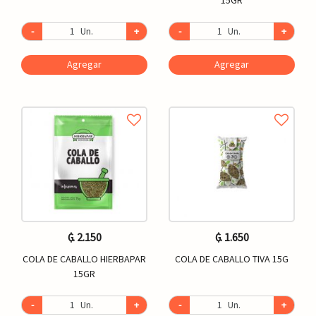
-
Un.
+
-
Un.
+
Agregar
Agregar
₲. 2.150
₲. 1.650
COLA DE CABALLO HIERBAPAR
COLA DE CABALLO TIVA 15G
15GR
-
Un.
+
-
Un.
+