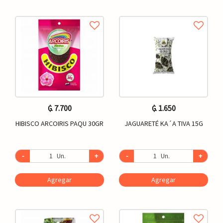
₲. 7.700
₲. 1.650
HIBISCO ARCOIRIS PAQU 30GR
JAGUARETÉ KA´A TIVA 15G
-
Un.
+
-
Un.
+
Agregar
Agregar