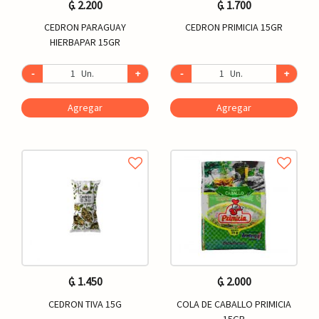
₲. 2.200
₲. 1.700
CEDRON PARAGUAY
CEDRON PRIMICIA 15GR
HIERBAPAR 15GR
-
Un.
+
-
Un.
+
Agregar
Agregar
₲. 1.450
₲. 2.000
CEDRON TIVA 15G
COLA DE CABALLO PRIMICIA
15GR