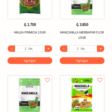
₲. 1.700
₲. 3.850
MALVA PRIMICIA 15GR
MANZANILLA HIERBAPAR FLOR
15GR
-
Un.
+
-
Un.
+
Agregar
Agregar