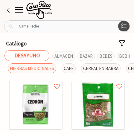
B
u
s
c
Catálogo
a
r
DESAYUNO
ALMACEN
BAZAR
BEBES
BEBIDA
p
o
HIERBAS MEDICINALES
CAFE
CEREAL EN BARRA
CE
r
: