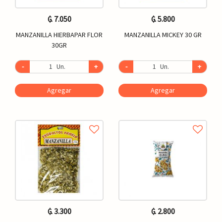
₲. 7.050
₲. 5.800
MANZANILLA HIERBAPAR FLOR
MANZANILLA MICKEY 30 GR
30GR
-
Un.
+
-
Un.
+
Agregar
Agregar
₲. 3.300
₲. 2.800