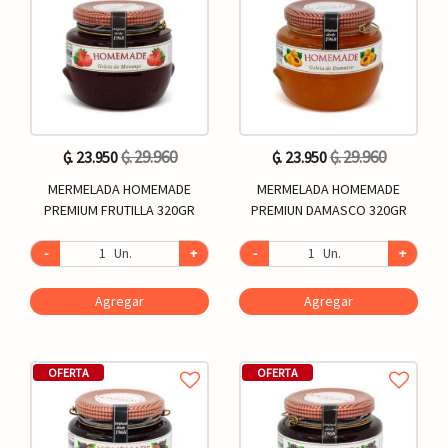
₲. 29.960
₲. 29.960
₲. 23.950
₲. 23.950
MERMELADA HOMEMADE
MERMELADA HOMEMADE
PREMIUM FRUTILLA 320GR
PREMIUN DAMASCO 320GR
-
Un.
+
-
Un.
+
Agregar
Agregar
OFERTA
OFERTA