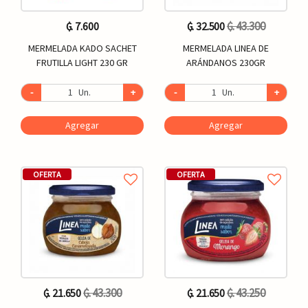
₲. 43.300
₲. 7.600
₲. 32.500
MERMELADA KADO SACHET
MERMELADA LINEA DE
FRUTILLA LIGHT 230 GR
ARÁNDANOS 230GR
-
Un.
+
-
Un.
+
Agregar
Agregar
OFERTA
OFERTA
₲. 43.300
₲. 43.250
₲. 21.650
₲. 21.650