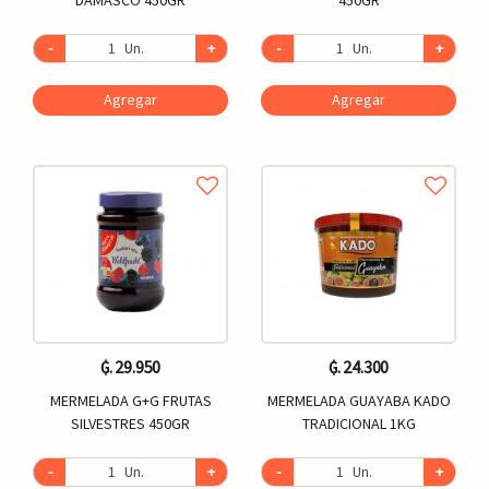
-
Un.
+
-
Un.
+
Agregar
Agregar
₲. 29.950
₲. 24.300
MERMELADA G+G FRUTAS
MERMELADA GUAYABA KADO
SILVESTRES 450GR
TRADICIONAL 1KG
-
Un.
+
-
Un.
+