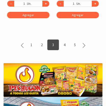
-
Un.
+
-
Un.
+
Agregar
Agregar
1
2
3
4
5