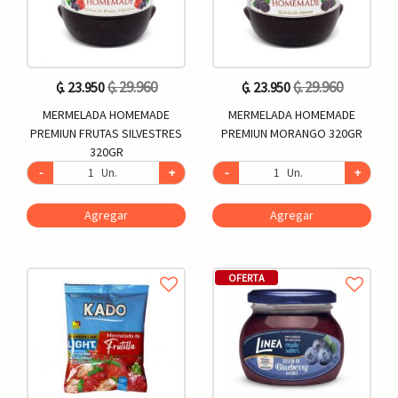
₲. 29.960
₲. 29.960
₲. 23.950
₲. 23.950
MERMELADA HOMEMADE
MERMELADA HOMEMADE
PREMIUN FRUTAS SILVESTRES
PREMIUN MORANGO 320GR
320GR
-
Un.
+
-
Un.
+
Agregar
Agregar
OFERTA