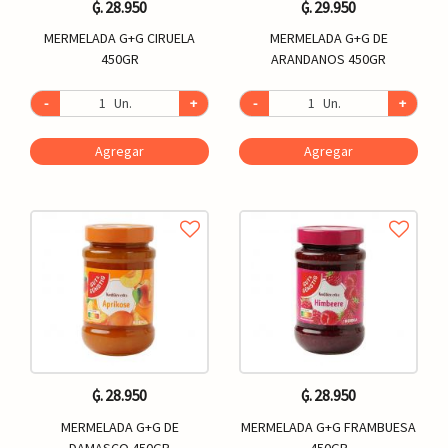
₲. 28.950
₲. 29.950
MERMELADA G+G CIRUELA
MERMELADA G+G DE
450GR
ARANDANOS 450GR
-
Un.
+
-
Un.
+
Agregar
Agregar
₲. 28.950
₲. 28.950
MERMELADA G+G DE
MERMELADA G+G FRAMBUESA
DAMASCO 450GR
450GR