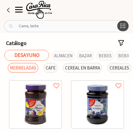
B
u
s
c
Catálogo
a
r
DESAYUNO
ALMACEN
BAZAR
BEBES
BEBIDA
p
o
MERMELADAS
CAFE
CEREAL EN BARRA
CEREALES
r
: