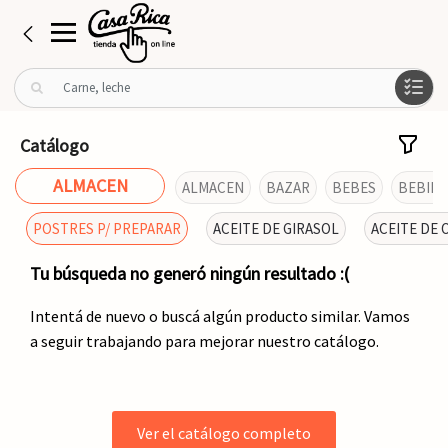
B
u
s
c
Catálogo
a
r
ALMACEN
ALMACEN
BAZAR
BEBES
BEBIDA
p
o
POSTRES P/ PREPARAR
ACEITE DE GIRASOL
ACEITE DE 
r
:
Tu búsqueda no generó ningún resultado :(
Intentá de nuevo o buscá algún producto similar. Vamos
a seguir trabajando para mejorar nuestro catálogo.
Ver el catálogo completo