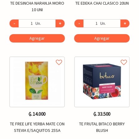
TE DESINCHA NARANJA MORO
TE EDEKA CHAI CLASICO 20UN
10 UNI
-
Un.
+
-
Un.
+
Agregar
Agregar
₲. 14.000
₲. 33.500
TE FREE LIFE YERBA MATE CON
TE FRUTAL BITACO BERRY
STEVIA E/SAQUITOS 25SA
BLUSH