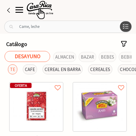
B
u
s
c
Catálogo
a
r
DESAYUNO
ALMACEN
BAZAR
BEBES
BEBIDA
p
o
TE
CAFE
CEREAL EN BARRA
CEREALES
CHOCOL
r
:
OFERTA