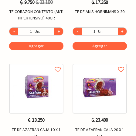
₲. 11.100
₲. 9.750
₲. 17.350
TE CORAZON CONTENTO (ANTI
TE DE ANIS HORNIMANS X 20
HIPERTENSIVO) 40GR
-
Un.
+
-
Un.
+
Agregar
Agregar
₲. 13.250
₲. 23.400
TE DE AZAFRAN CAJA 10 X 1
TE DE AZAFRAN CAJA 20 X 1
GR.
GR.