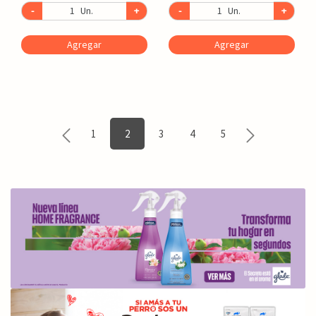
-
Un.
+
-
Un.
+
Agregar
Agregar
1
2
3
4
5