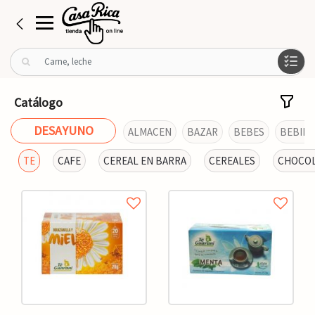
B
u
s
c
Catálogo
a
r
DESAYUNO
ALMACEN
BAZAR
BEBES
BEBIDA
p
o
TE
CAFE
CEREAL EN BARRA
CEREALES
CHOCOL
r
: