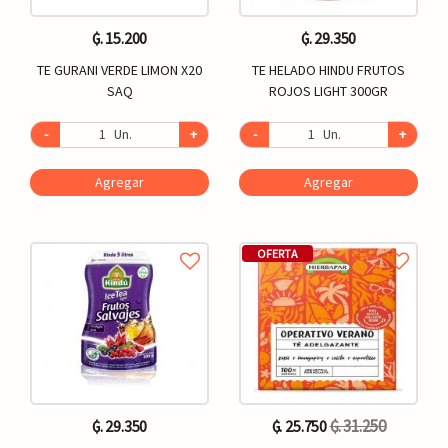
₲. 15.200
₲. 29.350
TE GURANI VERDE LIMON X20
TE HELADO HINDU FRUTOS
SAQ
ROJOS LIGHT 300GR
-
Un.
+
-
Un.
+
Agregar
Agregar
OFERTA
₲. 31.250
₲. 29.350
₲. 25.750