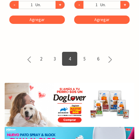
-
Un.
+
-
Un.
+
Agregar
Agregar
2
3
4
5
6