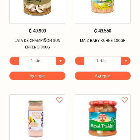
₲. 49.900
₲. 43.550
LATA DE CHAMPIÑON SUN
MAIZ BABY KÜHNE 180GR
ENTERO 800G
-
Un.
+
-
Un.
+
Agregar
Agregar