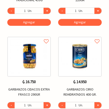
-
Un.
+
-
Un.
+
Agregar
Agregar
₲. 16.750
₲. 14.950
GARBANZOS CIDACOS EXTRA
GARBANZOS CIRIO
FRASCO 290GR
REHIDRATADOS 400 GR.
-
Un.
+
-
Un.
+