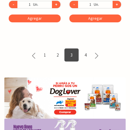
-
Un.
+
-
Un.
+
Agregar
Agregar
1
2
3
4