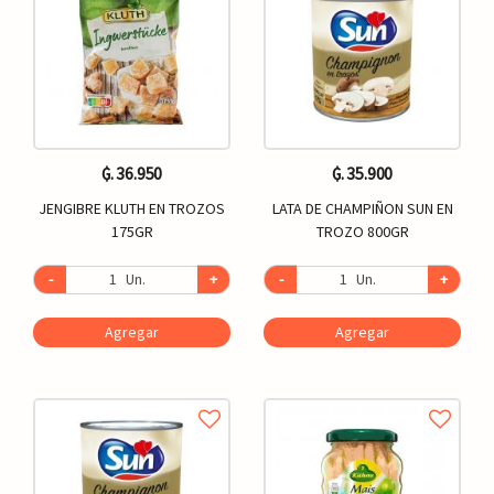
₲. 36.950
₲. 35.900
JENGIBRE KLUTH EN TROZOS
LATA DE CHAMPIÑON SUN EN
175GR
TROZO 800GR
-
Un.
+
-
Un.
+
Agregar
Agregar