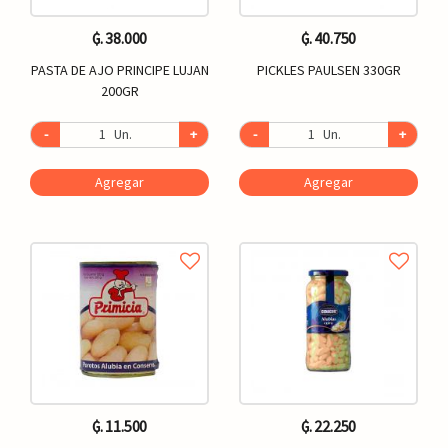
₲. 38.000
₲. 40.750
PASTA DE AJO PRINCIPE LUJAN
PICKLES PAULSEN 330GR
200GR
-
Un.
+
-
Un.
+
Agregar
Agregar
₲. 11.500
₲. 22.250