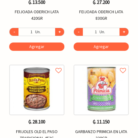
₲. 13.500
₲. 27.200
FEIJOADA ODERICH LATA
FEIJOADA ODERICH LATA
420GR
830GR
-
Un.
+
-
Un.
+
Agregar
Agregar
₲. 28.100
₲. 11.150
FRIJOLES OLD EL PASO
GARBANZO PRIMICIA EN LATA
TRADICIONAL 453G
220GR