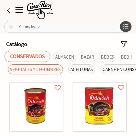
B
u
s
c
Catálogo
a
r
CONSERVADOS
ALMACEN
BAZAR
BEBES
BEBIDA
p
o
VEGETALES Y LEGUMBRES
ACEITUNAS
CARNE EN CONS
r
: