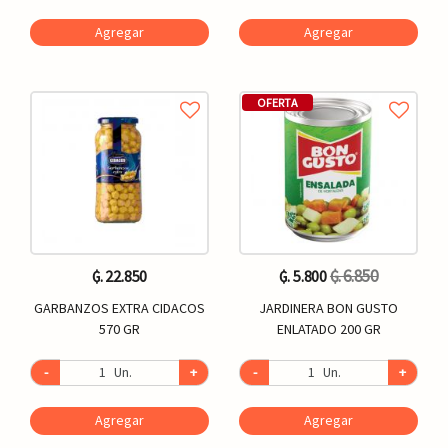
Agregar
Agregar
OFERTA
₲. 6.850
₲. 22.850
₲. 5.800
GARBANZOS EXTRA CIDACOS
JARDINERA BON GUSTO
570 GR
ENLATADO 200 GR
-
Un.
+
-
Un.
+
Agregar
Agregar