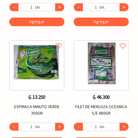
-
Un.
+
-
Un.
+
Agregar
Agregar
₲. 13.250
₲. 46.300
ESPINACA MINUTO VERDE
FILET DE MERLUZA OCEANICA
350GR
S/E 680GR
-
Un.
+
-
Un.
+