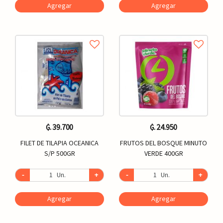
Agregar
Agregar
₲. 39.700
₲. 24.950
FILET DE TILAPIA OCEANICA
FRUTOS DEL BOSQUE MINUTO
S/P 500GR
VERDE 400GR
-
Un.
+
-
Un.
+
Agregar
Agregar