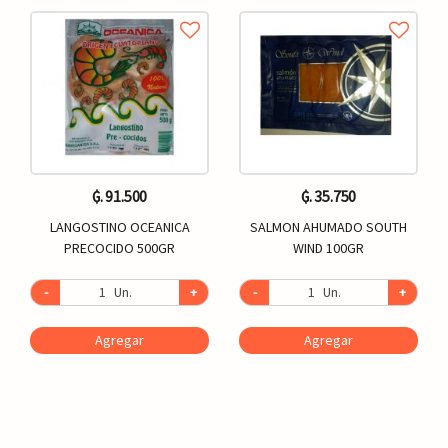
₲. 91.500
₲. 35.750
LANGOSTINO OCEANICA
SALMON AHUMADO SOUTH
PRECOCIDO 500GR
WIND 100GR
-
Un.
+
-
Un.
+
Agregar
Agregar