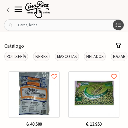
B
u
s
c
Catálogo
a
r
ROTISERÍA
BEBES
MASCOTAS
HELADOS
BAZAR
p
o
r
:
₲. 48.500
₲. 13.950