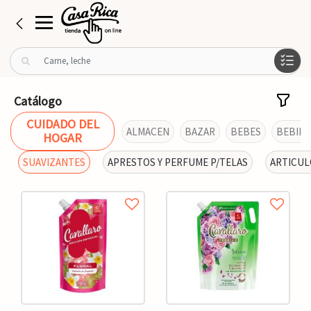
B
u
s
c
Catálogo
a
CUIDADO DEL
r
ALMACEN
BAZAR
BEBES
BEBIDA
HOGAR
p
o
SUAVIZANTES
APRESTOS Y PERFUME P/TELAS
ARTICUL
r
: