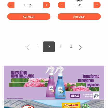
-
Un.
+
-
Un.
+
Agregar
Agregar
1
2
3
4