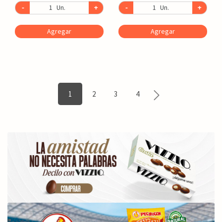
-
Un.
+
-
Un.
+
Agregar
Agregar
1
2
3
4