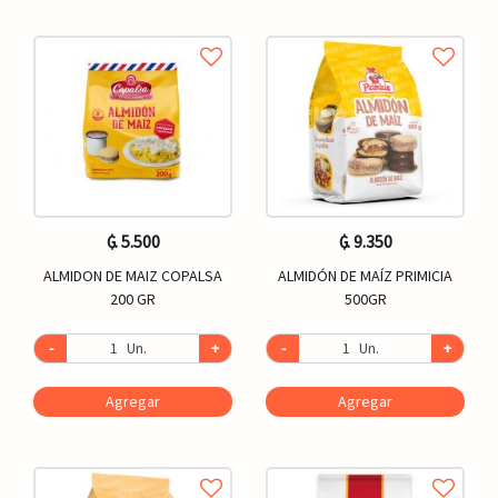
₲. 5.500
₲. 9.350
ALMIDON DE MAIZ COPALSA
ALMIDÓN DE MAÍZ PRIMICIA
200 GR
500GR
-
Un.
+
-
Un.
+
Agregar
Agregar