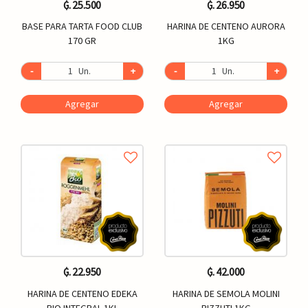
₲. 25.500
₲. 26.950
BASE PARA TARTA FOOD CLUB
HARINA DE CENTENO AURORA
170 GR
1KG
-
Un.
+
-
Un.
+
Agregar
Agregar
₲. 22.950
₲. 42.000
HARINA DE CENTENO EDEKA
HARINA DE SEMOLA MOLINI
BIO INTEGRAL 1KL
PIZZUTI 1KG