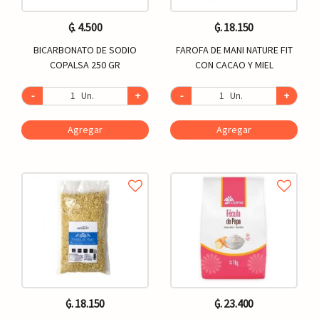
₲. 4.500
₲. 18.150
BICARBONATO DE SODIO
FAROFA DE MANI NATURE FIT
COPALSA 250 GR
CON CACAO Y MIEL
-
Un.
+
-
Un.
+
Agregar
Agregar
₲. 18.150
₲. 23.400