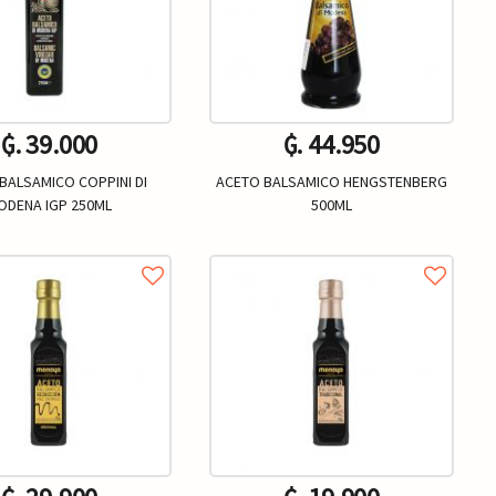
₲. 39.000
₲. 44.950
BALSAMICO COPPINI DI
ACETO BALSAMICO HENGSTENBERG
ODENA IGP 250ML
500ML
Un.
Un.
+
-
+