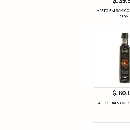
₲. 39.
ACETO BALSAMICO
250M
Un.
-
₲. 60.
ACETO BALSAMICO 
Un.
-