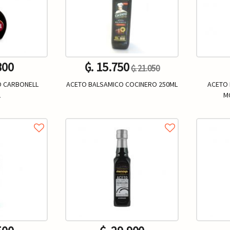
800
₲. 15.750
₲. 21.050
O CARBONELL
ACETO BALSAMICO COCINERO 250ML
ACETO 
L
M
Un.
+
-
+
-