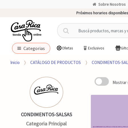
Sobre Nosotros
Próximos horarios disponibles
B
u
s
c
Categorias
Ofertas
Exclusivos
Gift
a
r
Inicio
CATÁLOGO DE PRODUCTOS
CONDIMENTOS-SAL
p
o
r
Mostrar 
:
CONDIMENTOS-SALSAS
Categoria Principal