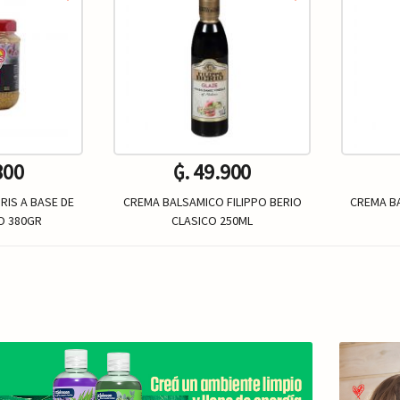
800
₲. 49.900
IS A BASE DE
CREMA BALSAMICO FILIPPO BERIO
CREMA BA
O 380GR
CLASICO 250ML
Un.
+
-
+
-