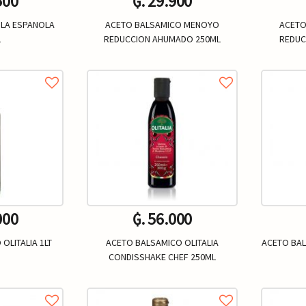
500
₲. 29.900
 LA ESPANOLA
ACETO BALSAMICO MENOYO
ACETO
L
REDUCCION AHUMADO 250ML
REDUC
Un.
+
-
+
-
000
₲. 56.000
OLITALIA 1LT
ACETO BALSAMICO OLITALIA
ACETO BAL
CONDISSHAKE CHEF 250ML
Un.
+
-
+
-