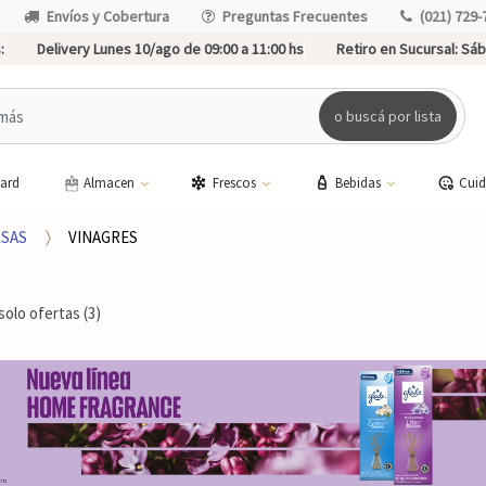
Envíos y Cobertura
Preguntas Frecuentes
(021) 729-
:
Delivery Lunes 10/ago de 09:00 a 11:00 hs
Retiro en Sucursal:
Sába
o buscá por lista
card
Almacen
Frescos
Bebidas
Cui
SAS
VINAGRES
solo ofertas (3)