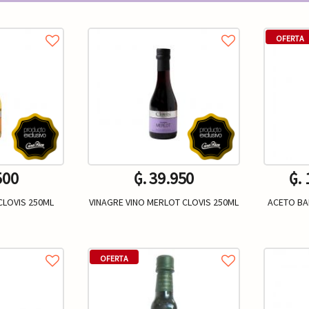
OFERTA
500
₲. 39.950
₲.
CLOVIS 250ML
VINAGRE VINO MERLOT CLOVIS 250ML
ACETO BA
Un.
+
-
+
-
OFERTA