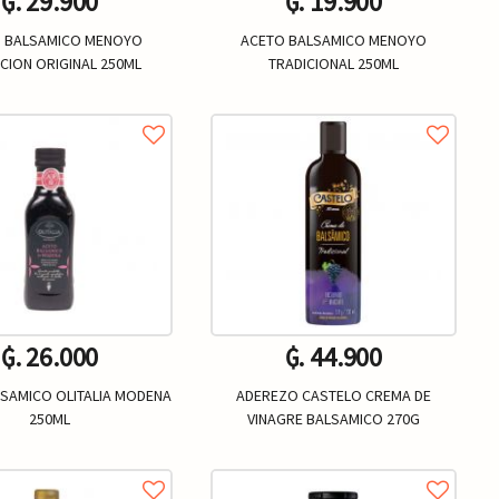
₲. 29.900
₲. 19.900
 BALSAMICO MENOYO
ACETO BALSAMICO MENOYO
CION ORIGINAL 250ML
TRADICIONAL 250ML
Un.
Un.
+
-
+
₲. 26.000
₲. 44.900
SAMICO OLITALIA MODENA
ADEREZO CASTELO CREMA DE
250ML
VINAGRE BALSAMICO 270G
Un.
Un.
+
-
+