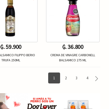
₲. 59.900
₲. 36.800
LSAMICO FILIPPO BERIO
CREMA DE VINAGRE CARBONELL
TRUFA 250ML
BALSAMICO 275 ML
Un.
Un.
+
-
+
1
2
3
4