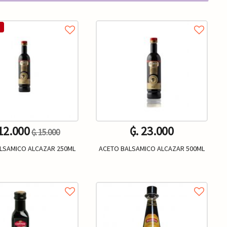
 12.000
₲. 23.000
₲. 15.000
LSAMICO ALCAZAR 250ML
ACETO BALSAMICO ALCAZAR 500ML
Un.
Un.
+
-
+