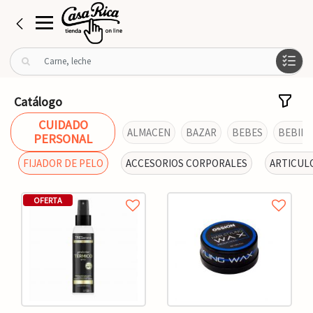
B
u
s
c
Catálogo
a
CUIDADO
r
ALMACEN
BAZAR
BEBES
BEBIDA
PERSONAL
p
o
FIJADOR DE PELO
ACCESORIOS CORPORALES
ARTICUL
r
:
OFERTA