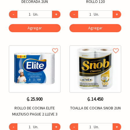
DECORADA 2UN
ROLLO 120
-
Un.
+
-
Un.
+
Agregar
Agregar
₲. 25.900
₲. 14.450
ROLLO DE COCINA ELITE
TOALLA DE COCINA SNOB 2UN
MULTIUSO PAGUE 2 LLEVE 3
-
Un.
+
-
Un.
+