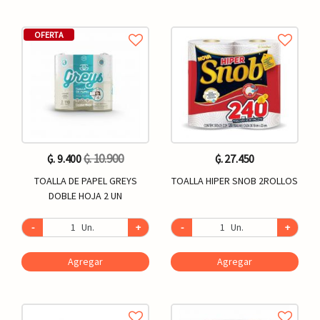
OFERTA
₲. 10.900
₲. 9.400
₲. 27.450
TOALLA DE PAPEL GREYS
TOALLA HIPER SNOB 2ROLLOS
DOBLE HOJA 2 UN
-
Un.
+
-
Un.
+
Agregar
Agregar