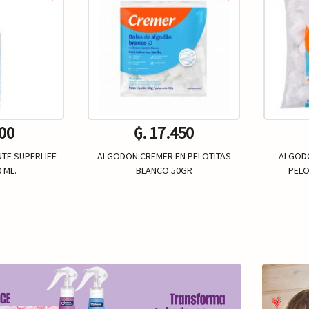
500
₲. 17.450
TE SUPERLIFE
ALGODON CREMER EN PELOTITAS
ALGODO
 ML.
BLANCO 50GR
PELO
Un.
+
-
+
-