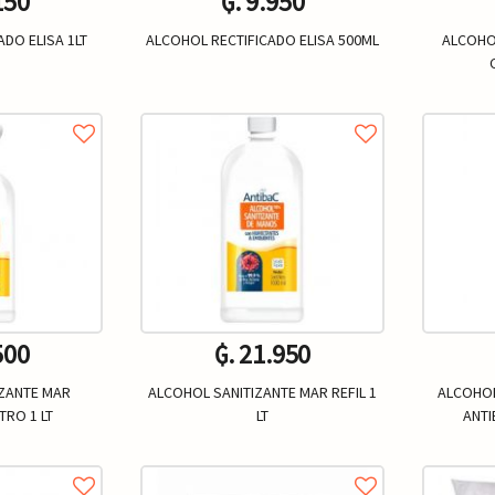
150
₲. 9.950
DO ELISA 1LT
ALCOHOL RECTIFICADO ELISA 500ML
ALCOHOL
Un.
+
-
+
-
500
₲. 21.950
IZANTE MAR
ALCOHOL SANITIZANTE MAR REFIL 1
ALCOHOL
RO 1 LT
LT
ANTI
Un.
+
-
+
-