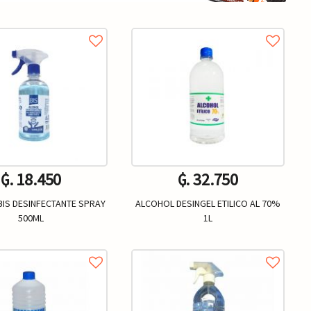
₲. 18.450
₲. 32.750
IS DESINFECTANTE SPRAY
ALCOHOL DESINGEL ETILICO AL 70%
500ML
1L
Un.
Un.
+
-
+