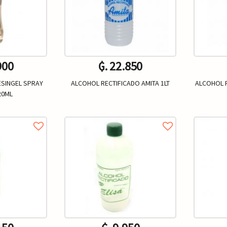
900
₲. 22.850
ESINGEL SPRAY
ALCOHOL RECTIFICADO AMITA 1LT
ALCOHOL R
20ML
Un.
+
-
+
-