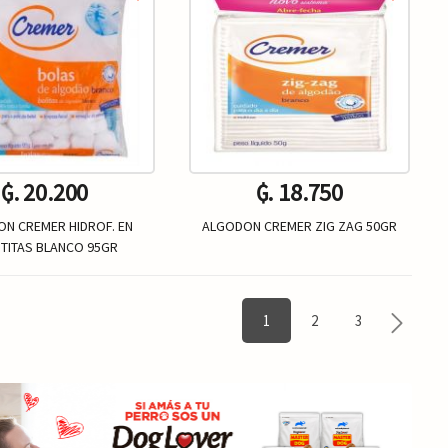
₲. 20.200
₲. 18.750
N CREMER HIDROF. EN
ALGODON CREMER ZIG ZAG 50GR
TITAS BLANCO 95GR
Un.
Un.
+
-
+
1
2
3