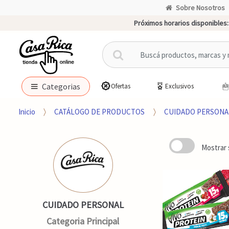
Sobre Nosotros
Próximos horarios disponibles:
B
u
s
c
Categorias
Ofertas
Exclusivos
a
r
Inicio
CATÁLOGO DE PRODUCTOS
CUIDADO PERSONA
p
o
r
Mostrar 
:
CUIDADO PERSONAL
Categoria Principal