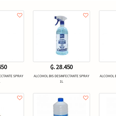
450
₲. 28.450
ECTANTE SPRAY
ALCOHOL BIS DESINFECTANTE SPRAY
ALCOHOL B
L
1L
Un.
+
-
+
-