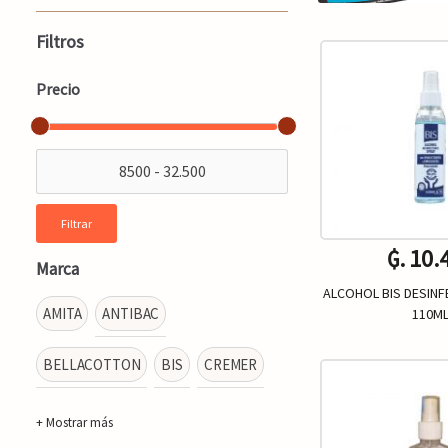
Filtros
Precio
Filtrar
₲. 10.
Marca
ALCOHOL BIS DESINF
AMITA
ANTIBAC
110M
BELLACOTTON
BIS
CREMER
Un.
-
+ Mostrar más