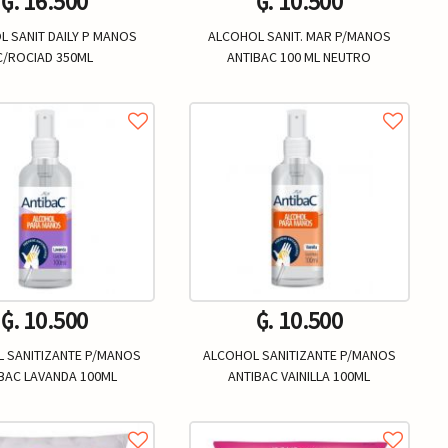
₲. 16.500
₲. 10.500
 SANIT DAILY P MANOS
ALCOHOL SANIT. MAR P/MANOS
C/ROCIAD 350ML
ANTIBAC 100 ML NEUTRO
Un.
Un.
+
-
+
₲. 10.500
₲. 10.500
 SANITIZANTE P/MANOS
ALCOHOL SANITIZANTE P/MANOS
BAC LAVANDA 100ML
ANTIBAC VAINILLA 100ML
Un.
Un.
+
-
+