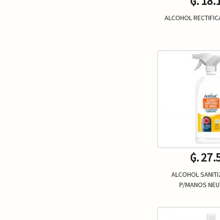
₲. 18.
ALCOHOL RECTIFICA
Un.
-
₲. 27.
ALCOHOL SANIT
P/MANOS NEUT
Un.
-