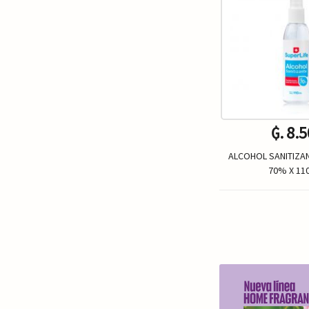
₲. 8.
ALCOHOL SANITIZAN
70% X 110
Un.
-