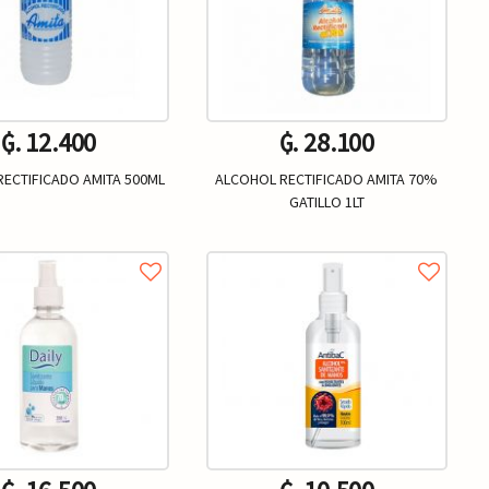
₲. 12.400
₲. 28.100
ECTIFICADO AMITA 500ML
ALCOHOL RECTIFICADO AMITA 70%
GATILLO 1LT
Un.
Un.
+
-
+