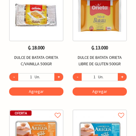
₲. 18.000
₲. 13.000
DULCE DE BATATA ORIETA
DULCE DE BATATA ORIETA
C/VAINILLA 500GR
LIBRE DE GLUTEN 500GR
-
Un.
+
-
Un.
+
Agregar
Agregar
OFERTA