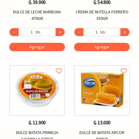
₲. 39.900
₲. 54.800
DULCE DE LECHE NARBONA
CREMA DE NUTELLA FERRERO
470GR
350GR
-
Un.
+
-
Un.
+
Agregar
Agregar
₲. 11.900
₲. 13.000
DULCE BATATA PRIMICIA
DULCE DE BATATA ARCOR
C/VAINILLA 500GR
500GR