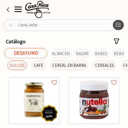
B
u
s
c
Catálogo
a
r
DESAYUNO
ALMACEN
BAZAR
BEBES
BEBIDA
p
o
DULCES
CAFE
CEREAL EN BARRA
CEREALES
CH
r
: