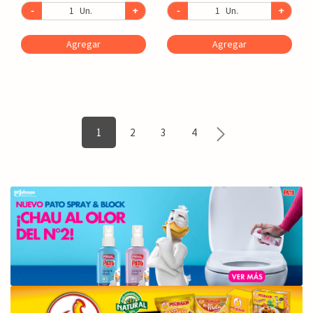
-
Un.
+
-
Un.
+
Agregar
Agregar
1
2
3
4