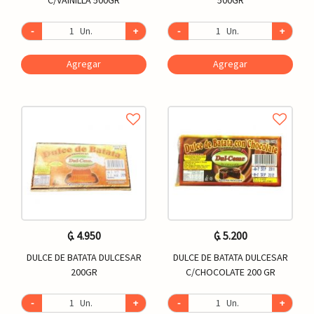
-
Un.
+
-
Un.
+
Agregar
Agregar
₲. 4.950
₲. 5.200
DULCE DE BATATA DULCESAR
DULCE DE BATATA DULCESAR
200GR
C/CHOCOLATE 200 GR
-
Un.
+
-
Un.
+