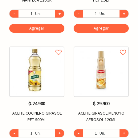
-
Un.
+
-
Un.
+
Agregar
Agregar
₲. 24.900
₲. 29.900
ACEITE COCINERO GIRASOL
ACEITE GIRASOL MENOYO
PET 900ML
AEROSOL 120ML
-
Un.
+
-
Un.
+