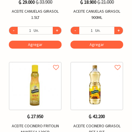
₲. 33.900
₲. 21.000
₲. 29.000
₲. 18.900
ACEITE CANUELAS GIRASOL
ACEITE CANUELAS GIRASOL
1.5LT
900ML
-
Un.
+
-
Un.
+
Agregar
Agregar
₲. 27.950
₲. 42.200
ACEITE COCINERO FRITOLIN
ACEITE COCINERO GIRASOL
MANTECA 120GR
PET 1.5LT