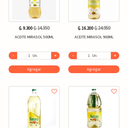
₲. 14.350
₲. 24.950
₲. 9.300
₲. 16.200
ACEITE MIRASOL 500ML
ACEITE MIRASOL 900ML
-
Un.
+
-
Un.
+
Agregar
Agregar