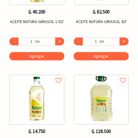
₲. 40.200
₲. 82.500
ACEITE NATURA GIRASOL 1.5LT
ACEITE NATURA GIRASOL 3LT
-
Un.
+
-
Un.
+
Agregar
Agregar
₲. 14.750
₲. 128.500