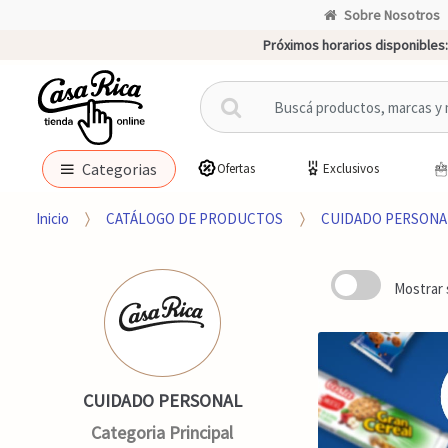
Sobre Nosotros
Próximos horarios disponibles:
B
u
s
c
Categorias
Ofertas
Exclusivos
a
r
Inicio
CATÁLOGO DE PRODUCTOS
CUIDADO PERSONA
p
o
r
Mostrar 
:
CUIDADO PERSONAL
Categoria Principal