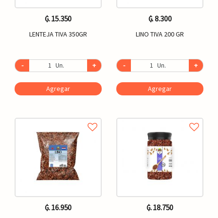
₲. 15.350
₲. 8.300
LENTEJA TIVA 350GR
LINO TIVA 200 GR
-
Un.
+
-
Un.
+
Agregar
Agregar
₲. 16.950
₲. 18.750