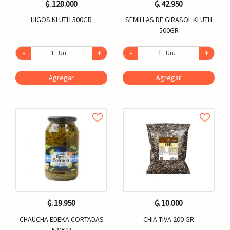
₲. 120.000
₲. 42.950
HIGOS KLUTH 500GR
SEMILLAS DE GIRASOL KLUTH
500GR
-
Un.
+
-
Un.
+
Agregar
Agregar
₲. 19.950
₲. 10.000
CHAUCHA EDEKA CORTADAS
CHIA TIVA 200 GR
530GR