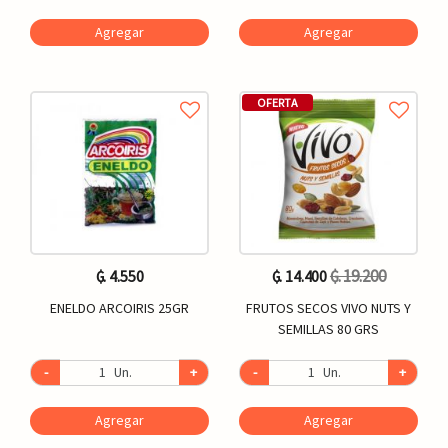
Agregar
Agregar
OFERTA
₲. 19.200
₲. 4.550
₲. 14.400
ENELDO ARCOIRIS 25GR
FRUTOS SECOS VIVO NUTS Y
SEMILLAS 80 GRS
-
Un.
+
-
Un.
+
Agregar
Agregar