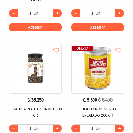
-
Un.
+
-
Un.
+
Agregar
Agregar
OFERTA
₲. 6.450
₲. 36.250
₲. 5.500
CHIA TIVA POTE GOURMET 300
CHOCLO BON GUSTO
GR
ENLATADO 200 GR
-
Un.
+
-
Un.
+