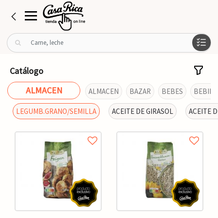
B
u
s
c
Catálogo
a
r
ALMACEN
ALMACEN
BAZAR
BEBES
BEBIDA
p
o
LEGUMB.GRANO/SEMILLA
ACEITE DE GIRASOL
ACEITE D
r
: