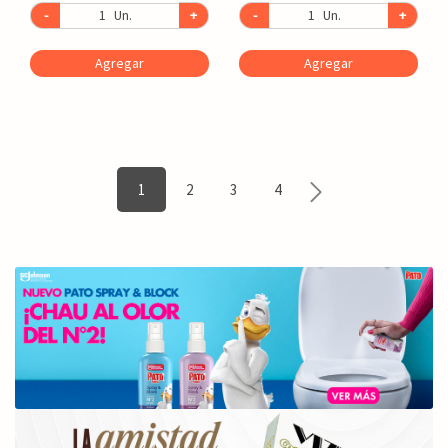
-
Un.
+
-
Un.
+
Agregar
Agregar
1
2
3
4