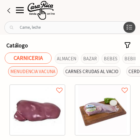
B
u
s
c
Catálogo
a
r
CARNICERIA
ALMACEN
BAZAR
BEBES
BEBIDA
p
o
MENUDENCIA VACUNA
CARNES CRUDAS AL VACIO
CERD
r
: