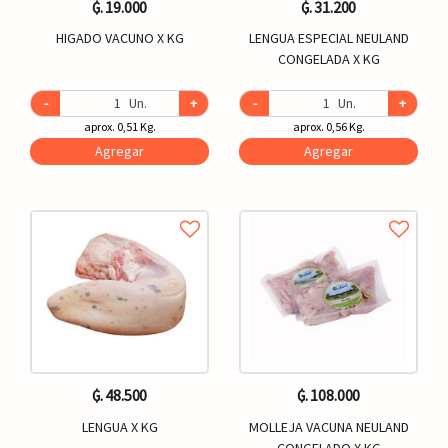
₲. 19.000
₲. 31.200
HIGADO VACUNO X KG
LENGUA ESPECIAL NEULAND
CONGELADA X KG
-
Un.
+
-
Un.
+
aprox. 0,51 Kg.
aprox. 0,56 Kg.
Agregar
Agregar
₲. 48.500
₲. 108.000
LENGUA X KG
MOLLEJA VACUNA NEULAND
CONGELADO X KG