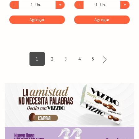
-
Un.
+
-
Un.
+
Agregar
Agregar
1
2
3
4
5