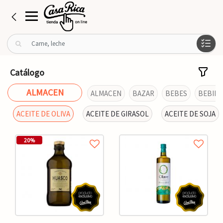
B
u
s
c
Catálogo
a
r
ALMACEN
ALMACEN
BAZAR
BEBES
BEBIDA
p
o
ACEITE DE OLIVA
ACEITE DE GIRASOL
ACEITE DE SOJA
r
:
20%