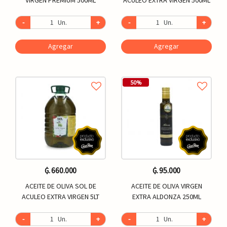
-
Un.
+
-
Un.
+
Agregar
Agregar
50%
₲. 660.000
₲. 95.000
ACEITE DE OLIVA SOL DE
ACEITE DE OLIVA VIRGEN
ACULEO EXTRA VIRGEN 5LT
EXTRA ALDONZA 250ML
-
Un.
+
-
Un.
+