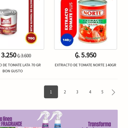
. 3.250
₲. 5.950
₲. 3.600
O DE TOMATE LATA 70 GR
EXTRACTO DE TOMATE NORTE 140GR
BON GUSTO
Un.
Un.
+
-
+
1
2
3
4
5