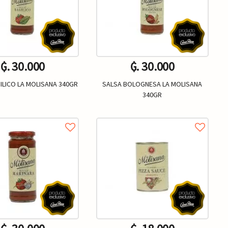
₲. 30.000
₲. 30.000
ILICO LA MOLISANA 340GR
SALSA BOLOGNESA LA MOLISANA
340GR
Un.
Un.
+
-
+