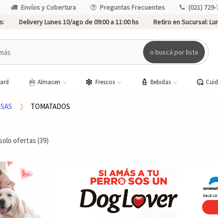
Envíos y Cobertura
Preguntas Frecuentes
(021) 729-
s:
Delivery Lunes 10/ago de 09:00 a 11:00 hs
Retiro en Sucursal:
Lun
o buscá por lista
card
Almacen
Frescos
Bebidas
Cui
SAS
TOMATADOS
solo ofertas (39)