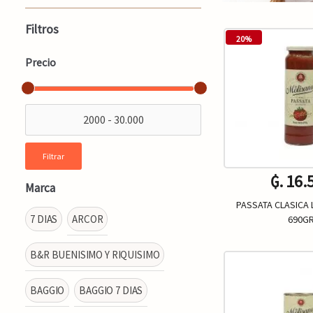
Filtros
20%
Precio
Filtrar
₲. 16.
Marca
PASSATA CLASICA 
7 DIAS
ARCOR
690G
B&R BUENISIMO Y RIQUISIMO
Un.
-
BAGGIO
BAGGIO 7 DIAS