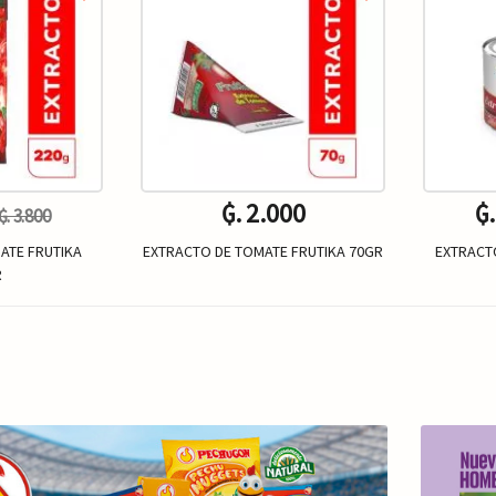
₲. 2.000
₲
₲. 3.800
ATE FRUTIKA
EXTRACTO DE TOMATE FRUTIKA 70GR
EXTRACT
R
Un.
+
-
+
-