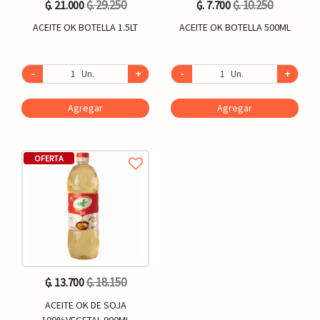
₲. 29.250
₲. 10.250
₲. 21.000
₲. 7.700
ACEITE OK BOTELLA 1.5LT
ACEITE OK BOTELLA 500ML
-
Un.
+
-
Un.
+
Agregar
Agregar
OFERTA
₲. 18.150
₲. 13.700
ACEITE OK DE SOJA
100%VEGETAL 900ML