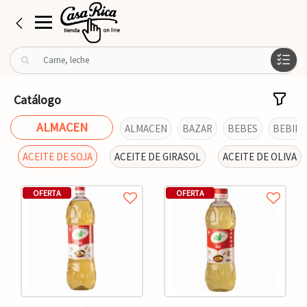
B
u
s
c
Catálogo
a
r
ALMACEN
ALMACEN
BAZAR
BEBES
BEBIDA
p
o
ACEITE DE SOJA
ACEITE DE GIRASOL
ACEITE DE OLIVA
r
:
OFERTA
OFERTA