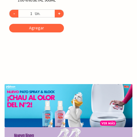
-
Un.
+
Agregar