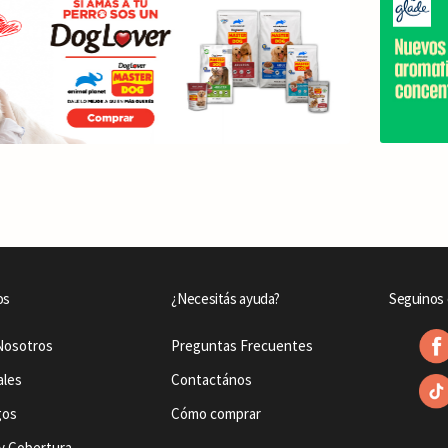
os
¿Necesitás ayuda?
Seguinos 
Nosotros
Preguntas Frecuentes
ales
Contactános
gos
Cómo comprar
y Cobertura