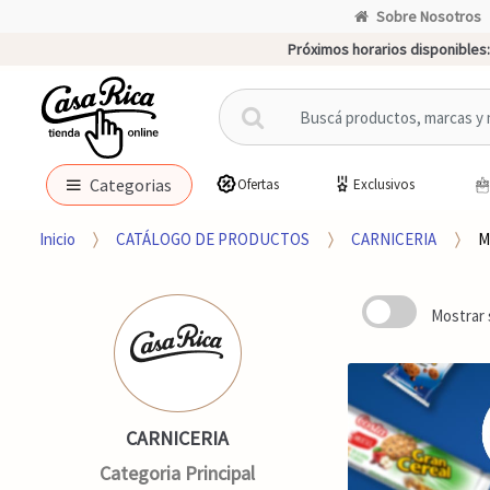
Sobre Nosotros
Próximos horarios disponibles:
B
u
s
c
Categorias
Ofertas
Exclusivos
a
r
Inicio
CATÁLOGO DE PRODUCTOS
CARNICERIA
M
p
o
r
Mostrar 
:
CARNICERIA
Categoria Principal