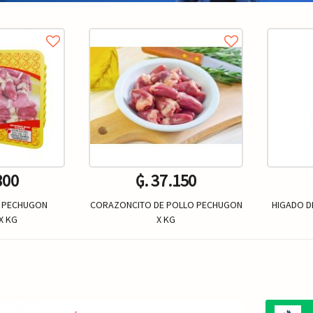
800
₲. 37.150
 PECHUGON
CORAZONCITO DE POLLO PECHUGON
HIGADO D
X KG
X KG
Un.
Kg.
+
-
+
-