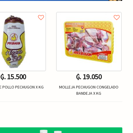
₲. 15.500
₲. 19.050
E POLLO PECHUGON X KG
MOLLEJA PECHUGON CONGELADO
BANDEJA X KG
Kg.
Un.
+
-
+