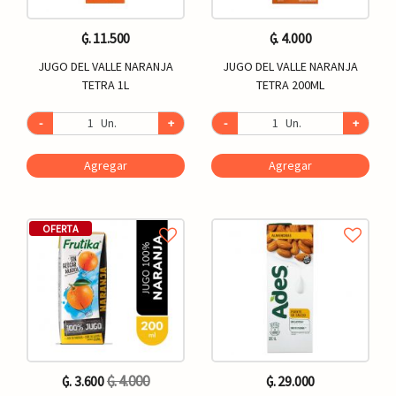
₲. 11.500
₲. 4.000
JUGO DEL VALLE NARANJA
JUGO DEL VALLE NARANJA
TETRA 1L
TETRA 200ML
-
Un.
+
-
Un.
+
Agregar
Agregar
OFERTA
₲. 4.000
₲. 3.600
₲. 29.000