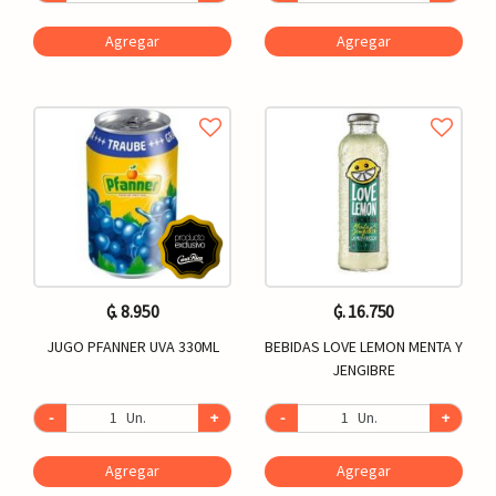
Agregar
Agregar
₲. 8.950
₲. 16.750
JUGO PFANNER UVA 330ML
BEBIDAS LOVE LEMON MENTA Y
JENGIBRE
-
Un.
+
-
Un.
+
Agregar
Agregar