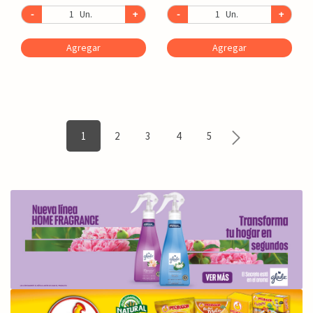
-
Un.
+
-
Un.
+
Agregar
Agregar
1
2
3
4
5