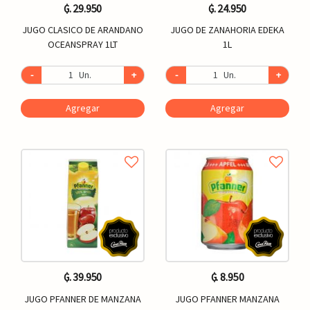
₲. 29.950
₲. 24.950
JUGO CLASICO DE ARANDANO
JUGO DE ZANAHORIA EDEKA
OCEANSPRAY 1LT
1L
-
Un.
+
-
Un.
+
Agregar
Agregar
₲. 39.950
₲. 8.950
JUGO PFANNER DE MANZANA
JUGO PFANNER MANZANA