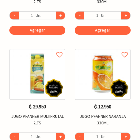
2LTS
330ML
-
Un.
+
-
Un.
+
Agregar
Agregar
₲. 29.950
₲. 12.950
JUGO PFANNER MULTIFRUTAL
JUGO PFANNER NARANJA
2LTS
330ML
-
Un.
+
-
Un.
+