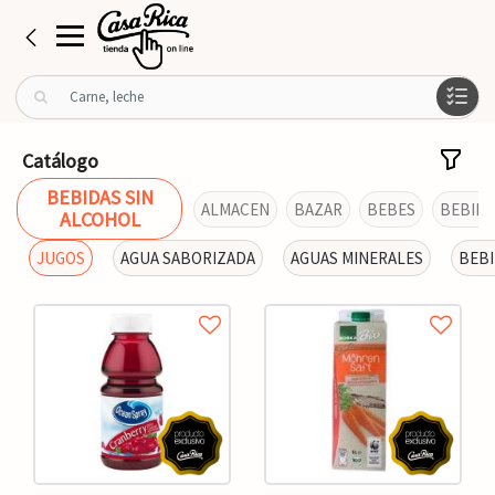
B
u
s
c
Catálogo
a
BEBIDAS SIN
r
ALMACEN
BAZAR
BEBES
BEBIDA
ALCOHOL
p
o
JUGOS
AGUA SABORIZADA
AGUAS MINERALES
BEBI
r
: