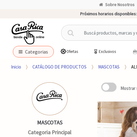
Sobre Nosotros
Próximos horarios disponibles:
B
u
s
c
Categorias
Ofertas
Exclusivos
a
r
Inicio
CATÁLOGO DE PRODUCTOS
MASCOTAS
AL
p
o
r
Mostrar 
:
MASCOTAS
Categoria Principal