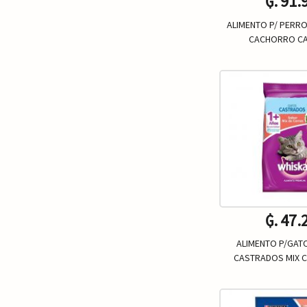
₲. 91.
ALIMENTO P/ PERR
CACHORRO CA
Un.
-
₲. 47.
ALIMENTO P/GAT
CASTRADOS MIX 
Un.
-