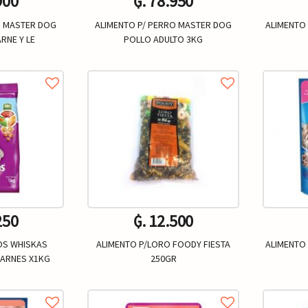
900
₲. 78.950
O MASTER DOG
ALIMENTO P/ PERRO MASTER DOG
ALIMENTO 
RNE Y LE
POLLO ADULTO 3KG
Un.
+
-
+
-
250
₲. 12.500
OS WHISKAS
ALIMENTO P/LORO FOODY FIESTA
ALIMENTO
CARNES X1KG
250GR
Un.
+
-
+
-