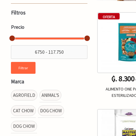
Filtros
OFERTA
Precio
Filtrar
₲. 8.300
Marca
ALIMENTO ONE 
AGROFIELD
ANIMAL'S
ESTERILIZAD
CAT CHOW
DOG CHOW
Un.
-
DOG CHOW