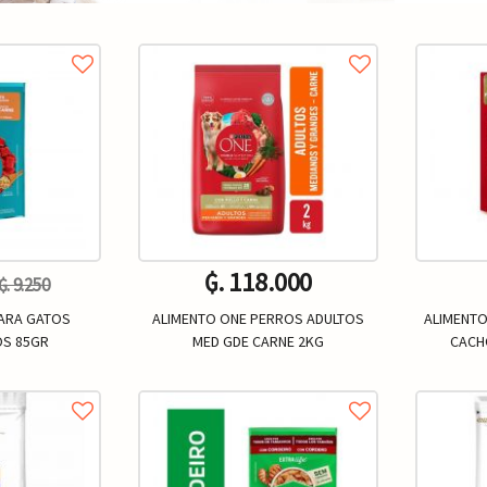
₲. 118.000
₲. 9.250
PARA GATOS
ALIMENTO ONE PERROS ADULTOS
ALIMENTO
OS 85GR
MED GDE CARNE 2KG
CACH
Un.
+
-
+
-