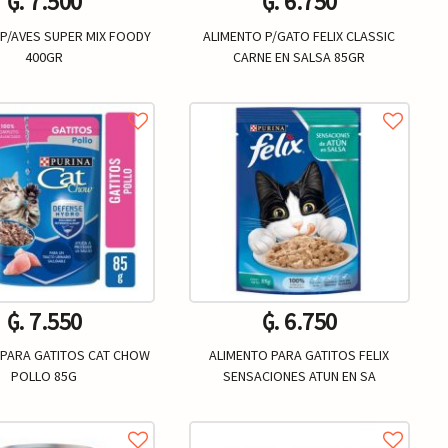
₲. 7.500
₲. 6.750
P/AVES SUPER MIX FOODY
ALIMENTO P/GATO FELIX CLASSIC
400GR
CARNE EN SALSA 85GR
Un.
Un.
+
-
+
₲. 7.550
₲. 6.750
 PARA GATITOS CAT CHOW
ALIMENTO PARA GATITOS FELIX
POLLO 85G
SENSACIONES ATUN EN SA
Un.
Un.
+
-
+