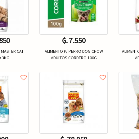
.850
₲. 7.550
 MASTER CAT
ALIMENTO P/ PERRO DOG CHOW
ALIMENT
 3KG
ADULTOS CORDERO 100G
A
Un.
+
-
+
-