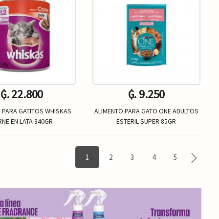
₲. 22.800
₲. 9.250
 PARA GATITOS WHISKAS
ALIMENTO PARA GATO ONE ADULTOS
RNE EN LATA 340GR
ESTERIL SUPER 85GR
Un.
Un.
+
-
+
1
2
3
4
5