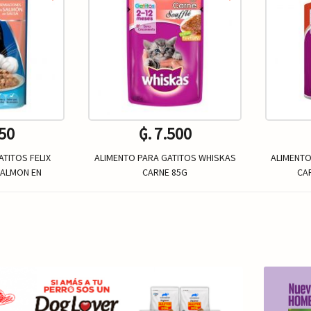
750
₲. 7.500
TITOS FELIX
ALIMENTO PARA GATITOS WHISKAS
ALIMENTO
SALMON EN
CARNE 85G
CA
Un.
+
-
+
-