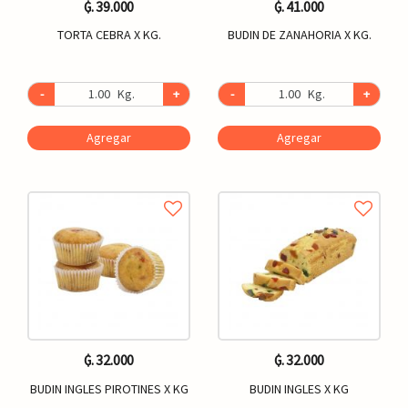
₲. 39.000
₲. 41.000
TORTA CEBRA X KG.
BUDIN DE ZANAHORIA X KG.
-
Kg.
+
-
Kg.
+
Agregar
Agregar
₲. 32.000
₲. 32.000
BUDIN INGLES PIROTINES X KG
BUDIN INGLES X KG