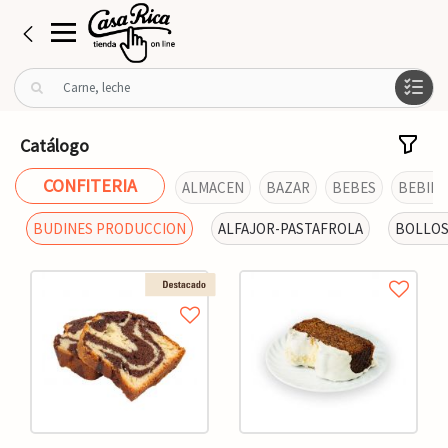
B
u
s
c
Catálogo
a
r
CONFITERIA
ALMACEN
BAZAR
BEBES
BEBIDA
p
o
BUDINES PRODUCCION
ALFAJOR-PASTAFROLA
BOLLO
r
: