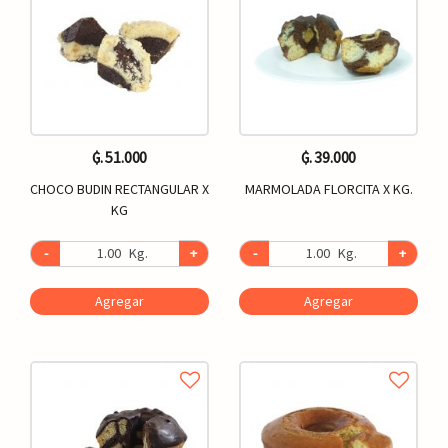
₲. 51.000
₲. 39.000
CHOCO BUDIN RECTANGULAR X
MARMOLADA FLORCITA X KG.
KG
-
Kg.
+
-
Kg.
+
Agregar
Agregar