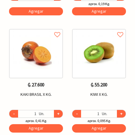
aprox. 0,19 Kg.
Agregar
Agregar
₲. 27.600
₲. 55.200
KAKI BRASIL X KG.
KIWI X KG.
-
Un.
+
-
Un.
+
aprox. 0,41 Kg.
aprox. 0,095 Kg.
Agregar
Agregar