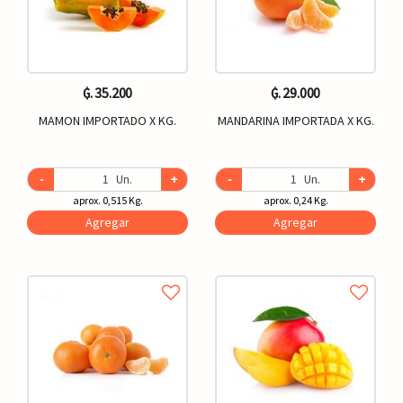
₲. 35.200
₲. 29.000
MAMON IMPORTADO X KG.
MANDARINA IMPORTADA X KG.
-
Un.
+
-
Un.
+
aprox. 0,515 Kg.
aprox. 0,24 Kg.
Agregar
Agregar