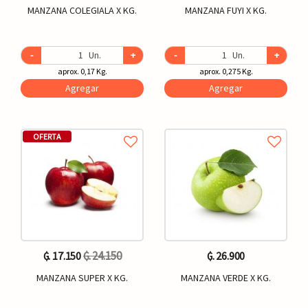
MANZANA COLEGIALA X KG.
MANZANA FUYI X KG.
-
Un.
+
-
Un.
+
aprox. 0,17 Kg.
aprox. 0,275 Kg.
Agregar
Agregar
OFERTA
₲. 24.150
₲. 17.150
₲. 26.900
MANZANA SUPER X KG.
MANZANA VERDE X KG.