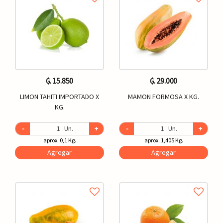
₲. 15.850
₲. 29.000
LIMON TAHITI IMPORTADO X
MAMON FORMOSA X KG.
KG.
-
Un.
+
-
Un.
+
aprox. 0,1 Kg.
aprox. 1,405 Kg.
Agregar
Agregar