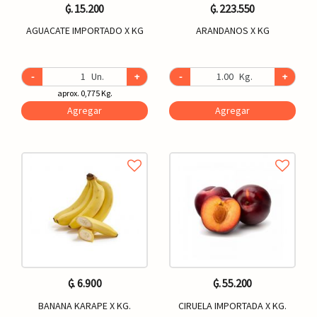
₲. 15.200
₲. 223.550
AGUACATE IMPORTADO X KG
ARANDANOS X KG
-
Un.
+
-
Kg.
+
aprox. 0,775 Kg.
Agregar
Agregar
₲. 6.900
₲. 55.200
BANANA KARAPE X KG.
CIRUELA IMPORTADA X KG.