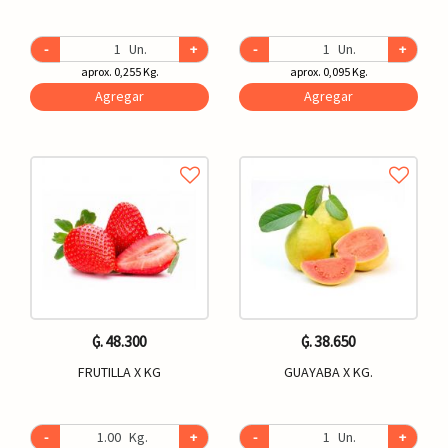
-
Un.
+
-
Un.
+
aprox. 0,255 Kg.
aprox. 0,095 Kg.
Agregar
Agregar
₲. 48.300
₲. 38.650
FRUTILLA X KG
GUAYABA X KG.
-
Kg.
+
-
Un.
+