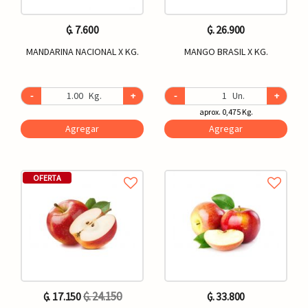
₲. 7.600
₲. 26.900
MANDARINA NACIONAL X KG.
MANGO BRASIL X KG.
-
Kg.
+
-
Un.
+
aprox. 0,475 Kg.
Agregar
Agregar
OFERTA
₲. 24.150
₲. 17.150
₲. 33.800