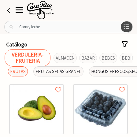
B
u
s
c
Catálogo
a
VERDULERIA-
r
ALMACEN
BAZAR
BEBES
BEBIDA
FRUTERIA
p
o
FRUTAS
FRUTAS SECAS GRANEL
HONGOS FRESCOS/SE
r
: