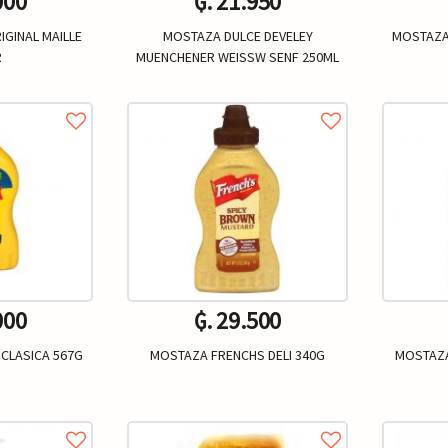
000
₲. 21.950
GINAL MAILLE
MOSTAZA DULCE DEVELEY
MOSTAZA
R
MUENCHENER WEISSW SENF 250ML
Un.
+
-
+
-
000
₲. 29.500
CLASICA 567G
MOSTAZA FRENCHS DELI 340G
MOSTAZA
Un.
+
-
+
-