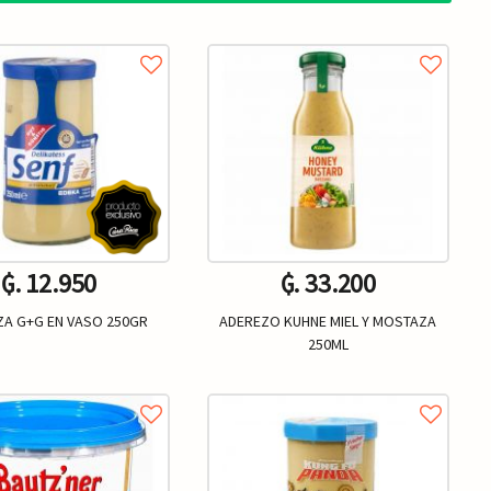
₲. 12.950
₲. 33.200
A G+G EN VASO 250GR
ADEREZO KUHNE MIEL Y MOSTAZA
250ML
Un.
Un.
+
-
+