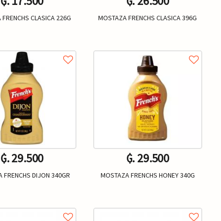
₲. 17.500
₲. 26.500
 FRENCHS CLASICA 226G
MOSTAZA FRENCHS CLASICA 396G
Un.
Un.
+
-
+
₲. 29.500
₲. 29.500
 FRENCHS DIJON 340GR
MOSTAZA FRENCHS HONEY 340G
Un.
Un.
+
-
+