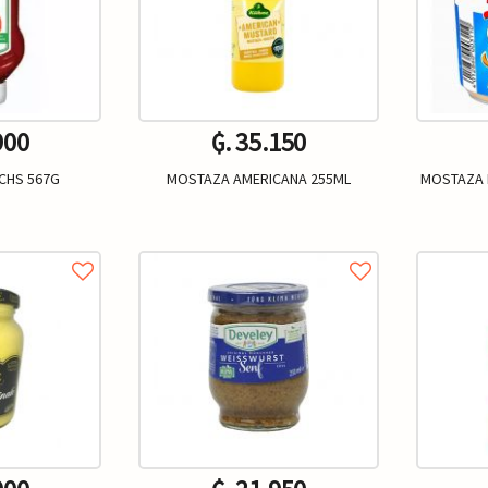
900
₲. 35.150
CHS 567G
MOSTAZA AMERICANA 255ML
MOSTAZA 
Un.
+
-
+
-