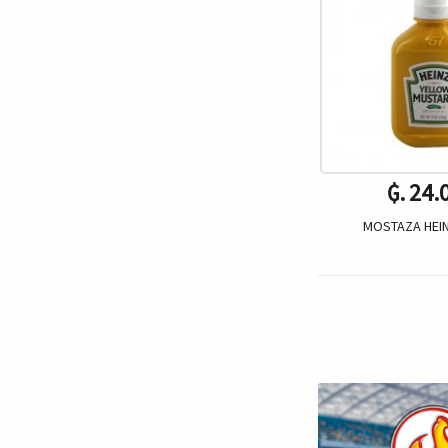
₲. 24.
MOSTAZA HEI
Un.
-