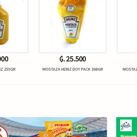
000
₲. 25.500
NZ 255GR
MOSTAZA HEINZ DOY PACK 368GR
MOSTAZ
Un.
+
-
+
-