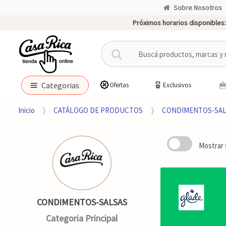
Sobre Nosotros
Próximos horarios disponibles:
B
u
s
c
Categorias
Ofertas
Exclusivos
a
r
Inicio
CATÁLOGO DE PRODUCTOS
CONDIMENTOS-SAL
p
o
r
Mostrar 
:
CONDIMENTOS-SALSAS
Categoria Principal