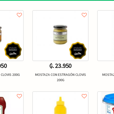
950
₲. 23.950
 CLOVIS 200G
MOSTAZA CON ESTRAGÓN CLOVIS
MOSTAZ
200G
Un.
+
-
+
-