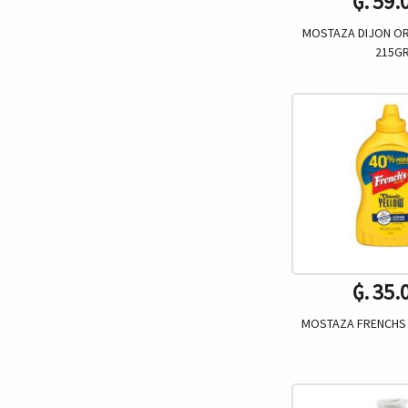
₲. 59.
MOSTAZA DIJON ORI
215G
Un.
-
₲. 35.
MOSTAZA FRENCHS 
Un.
-