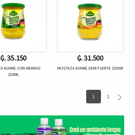
₲. 35.150
₲. 31.500
A KUHNE CON HIERBAS
MOSTAZA KUHNE SEMI FUERTE 250GR
250ML
Un.
Un.
+
-
+
1
2