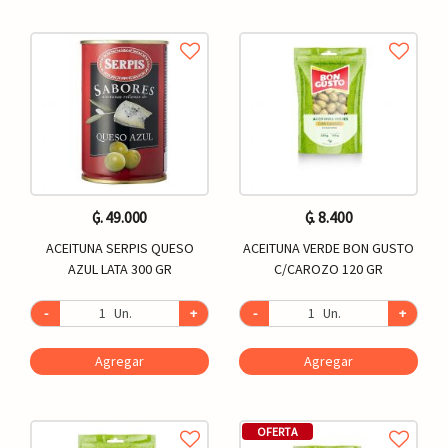
₲. 49.000
₲. 8.400
ACEITUNA SERPIS QUESO
ACEITUNA VERDE BON GUSTO
AZUL LATA 300 GR
C/CAROZO 120 GR
-
Un.
+
-
Un.
+
Agregar
Agregar
OFERTA