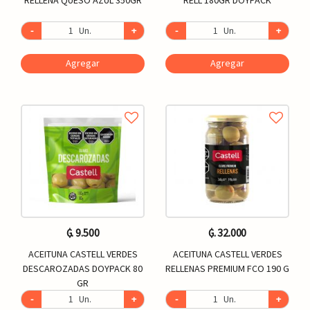
-
Un.
+
-
Un.
+
Agregar
Agregar
₲. 9.500
₲. 32.000
ACEITUNA CASTELL VERDES
ACEITUNA CASTELL VERDES
DESCAROZADAS DOYPACK 80
RELLENAS PREMIUM FCO 190 G
GR
-
Un.
+
-
Un.
+