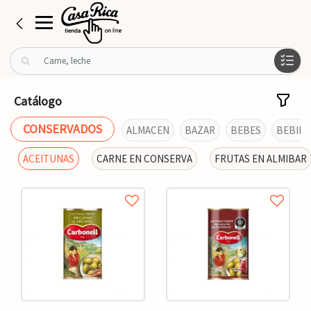
B
u
s
c
Catálogo
a
r
CONSERVADOS
ALMACEN
BAZAR
BEBES
BEBIDA
p
o
ACEITUNAS
CARNE EN CONSERVA
FRUTAS EN ALMIBAR
r
: