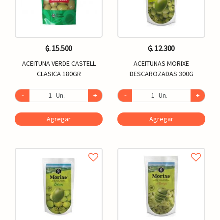
₲. 15.500
₲. 12.300
ACEITUNA VERDE CASTELL
ACEITUNAS MORIXE
CLASICA 180GR
DESCAROZADAS 300G
-
Un.
+
-
Un.
+
Agregar
Agregar