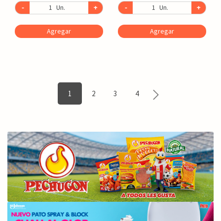
-
Un.
+
-
Un.
+
Agregar
Agregar
1
2
3
4