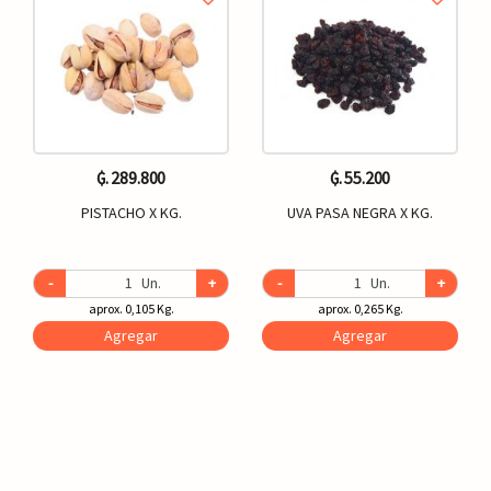
₲. 289.800
₲. 55.200
PISTACHO X KG.
UVA PASA NEGRA X KG.
-
Un.
+
-
Un.
+
aprox. 0,105 Kg.
aprox. 0,265 Kg.
Agregar
Agregar