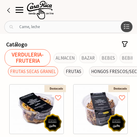
B
u
s
c
Catálogo
a
VERDULERIA-
r
ALMACEN
BAZAR
BEBES
BEBIDA
FRUTERIA
p
o
FRUTAS SECAS GRANEL
FRUTAS
HONGOS FRESCOS/SE
r
: