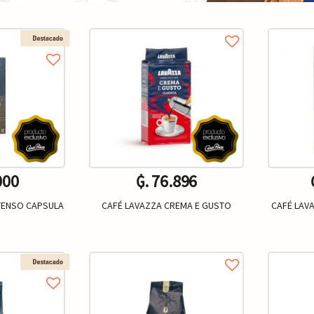
000
₲. 76.896
NTENSO CAPSULA
CAFÉ LAVAZZA CREMA E GUSTO
CAFÉ LAV
Un.
+
-
+
-