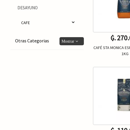
DESAYUNO
CAFE
₲. 270
Otras Categorias
CAFÉ STA MONICA E
1KG
Un.
-