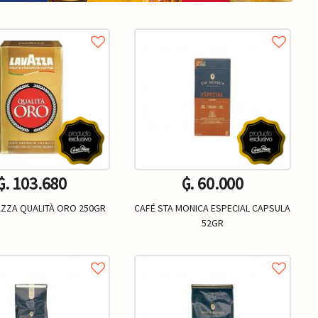
₲. 103.680
₲. 60.000
AZZA QUALITÀ ORO 250GR
CAFÉ STA MONICA ESPECIAL CAPSULA
52GR
Un.
Un.
+
-
+