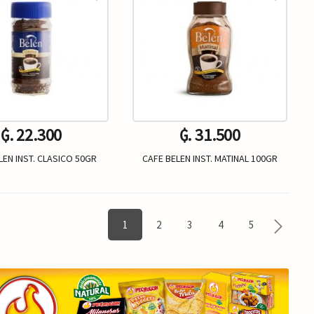
₲. 22.300
₲. 31.500
LEN INST. CLASICO 50GR
CAFE BELEN INST. MATINAL 100GR
Un.
Un.
+
-
+
1
2
3
4
5