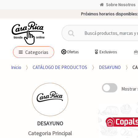
Sobre Nosotros
Próximos horarios disponibles:
B
u
s
c
Categorias
Ofertas
Exclusivos
a
r
Inicio
CATÁLOGO DE PRODUCTOS
DESAYUNO
CA
p
o
r
Mostrar 
:
DESAYUNO
Categoria Principal