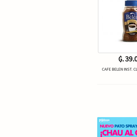
₲. 39.
CAFE BELEN INST. 
Un.
-