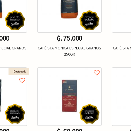
.000
₲. 75.000
SPECIAL GRANOS
CAFÉ STA MONICA ESPECIAL GRANOS
CAFÉ STA 
250GR
Un.
+
-
+
-