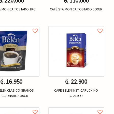
₲. 220.000
₲. 110.000
A MONICA TOSTADO 1KG
CAFÉ STA MONICA TOSTADO 500GR
Un.
Un.
+
-
+
₲. 16.950
₲. 22.900
ELEN CLASICO GRANOS
CAFE BELEN INST. CAPUCHINO
LECCIONADOS 50GR
CLASICO
Un.
Un.
+
-
+