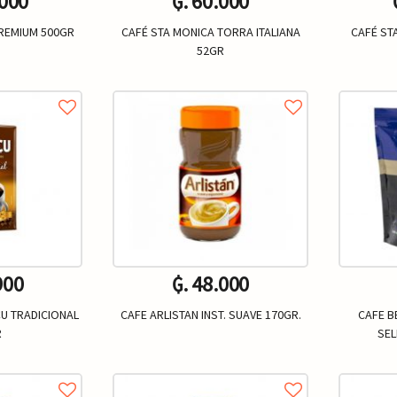
.000
₲. 60.000
PREMIUM 500GR
CAFÉ STA MONICA TORRA ITALIANA
CAFÉ ST
52GR
Un.
+
-
+
-
900
₲. 48.000
ÇU TRADICIONAL
CAFE ARLISTAN INST. SUAVE 170GR.
CAFE B
R
SE
Un.
+
-
+
-