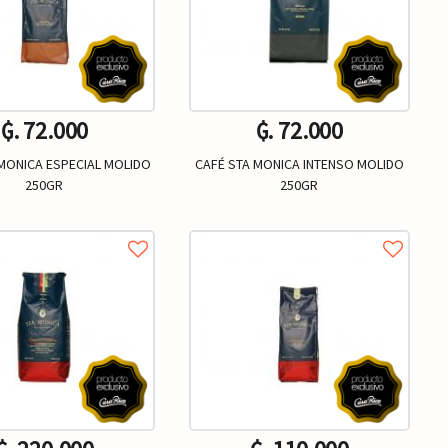
₲. 72.000
₲. 72.000
MONICA ESPECIAL MOLIDO
CAFÉ STA MONICA INTENSO MOLIDO
250GR
250GR
Un.
Un.
+
-
+