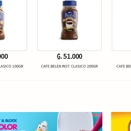
000
₲. 51.000
CLASICO 100GR
CAFE BELEN INST. CLASICO 200GR
CAFE BE
Un.
+
-
+
-