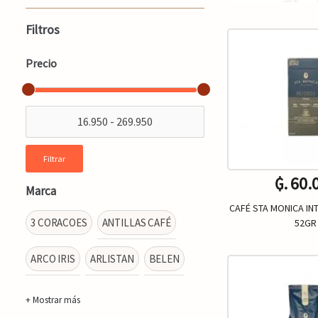
Filtros
Precio
Filtrar
₲. 60.
Marca
CAFÉ STA MONICA I
3 CORACOES
ANTILLAS CAFÉ
52GR
ARCO IRIS
ARLISTAN
BELEN
Un.
-
+ Mostrar más