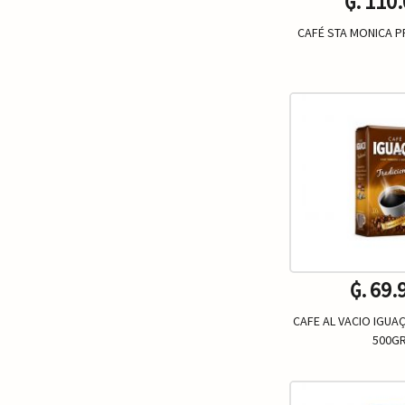
₲. 110
CAFÉ STA MONICA 
Un.
-
₲. 69.
CAFE AL VACIO IGUA
500G
Un.
-