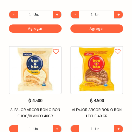
-
Un.
+
-
Un.
+
Agregar
Agregar
₲. 4.500
₲. 4.500
ALFAJOR ARCOR BON O BON
ALFAJOR ARCOR BON O BON
CHOC/BLANCO 40GR
LECHE 40 GR
-
Un.
+
-
Un.
+