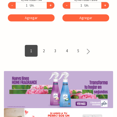
-
Un.
+
-
Un.
+
Agregar
Agregar
1
2
3
4
5