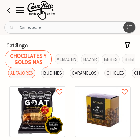
B
u
s
c
Catálogo
a
CHOCOLATES Y
r
ALMACEN
BAZAR
BEBES
BEBIDA
GOLOSINAS
p
o
ALFAJORES
BUDINES
CARAMELOS
CHICLES
CH
r
: