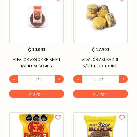
₲. 10.000
₲. 27.300
ALFAJOR ARROZ KRISPIFIT
ALFAJOR ASUKA DDL
MANI-CACAO 40G
S/GLUTEN X 10 UNID.
-
Un.
+
-
Un.
+
Agregar
Agregar