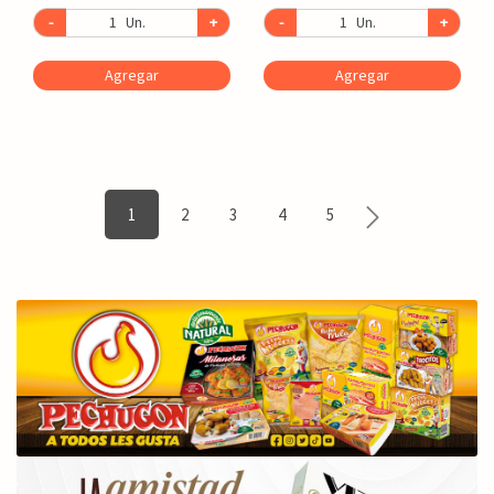
-
Un.
+
-
Un.
+
Agregar
Agregar
1
2
3
4
5