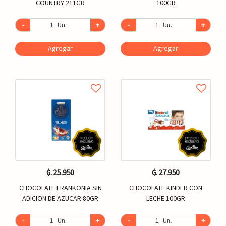
COUNTRY 211GR
100GR
-
Un.
+
-
Un.
+
Agregar
Agregar
₲. 25.950
₲. 27.950
CHOCOLATE FRANKONIA SIN
CHOCOLATE KINDER CON
ADICION DE AZUCAR 80GR
LECHE 100GR
-
Un.
+
-
Un.
+