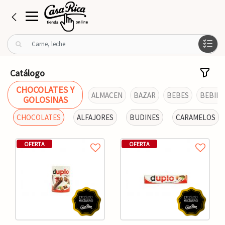
B
u
s
c
Catálogo
a
CHOCOLATES Y
r
ALMACEN
BAZAR
BEBES
BEBIDA
GOLOSINAS
p
o
CHOCOLATES
ALFAJORES
BUDINES
CARAMELOS
r
:
OFERTA
OFERTA