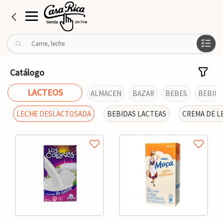
B
u
s
c
Catálogo
a
r
LACTEOS
ALMACEN
BAZAR
BEBES
BEBIDA
p
o
LECHE DESLACTOSADA
BEBIDAS LACTEAS
CREMA DE L
r
: