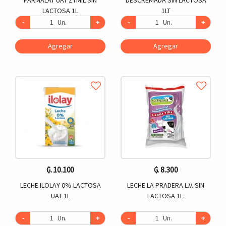
LACTOSA 1L
1LT
-
Un.
+
-
Un.
+
Agregar
Agregar
₲. 10.100
₲. 8.300
LECHE ILOLAY 0% LACTOSA
LECHE LA PRADERA L.V. SIN
UAT 1L
LACTOSA 1L.
-
Un.
+
-
Un.
+