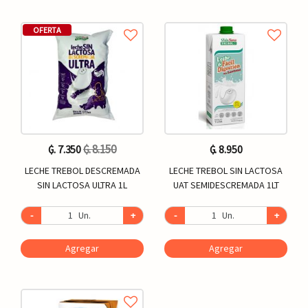
OFERTA
₲. 8.150
₲. 7.350
₲. 8.950
LECHE TREBOL DESCREMADA
LECHE TREBOL SIN LACTOSA
SIN LACTOSA ULTRA 1L
UAT SEMIDESCREMADA 1LT
-
Un.
+
-
Un.
+
Agregar
Agregar