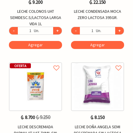
₲. 9.200
₲. 22.150
LECHE COLONOS UAT
LECHE CONDENSADA MOCA
SEMIDESC.S/LACTOSA LARGA
ZERO LACTOSA 395GR.
VIDA 1L
-
Un.
+
-
Un.
+
Agregar
Agregar
OFERTA
₲. 9.250
₲. 8.700
₲. 8.150
LECHE DESCREMADA
LECHE DOÑA ANGELA SEMI
PARMALAT UAT ZYMIL SIN
DESCREMADA SIN LACTOSA