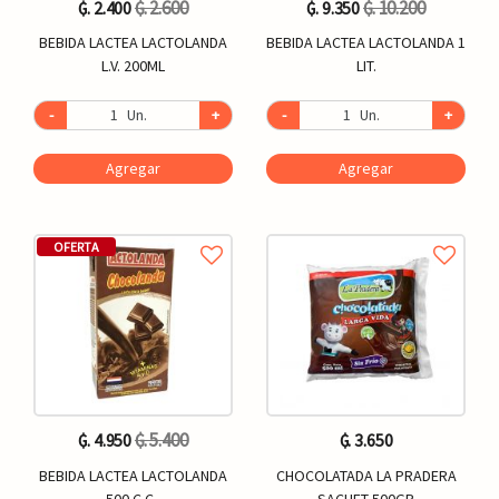
₲. 2.600
₲. 10.200
₲. 2.400
₲. 9.350
BEBIDA LACTEA LACTOLANDA
BEBIDA LACTEA LACTOLANDA 1
L.V. 200ML
LIT.
-
Un.
+
-
Un.
+
Agregar
Agregar
OFERTA
₲. 5.400
₲. 4.950
₲. 3.650
BEBIDA LACTEA LACTOLANDA
CHOCOLATADA LA PRADERA
500 C.C..
SACHET 500GR