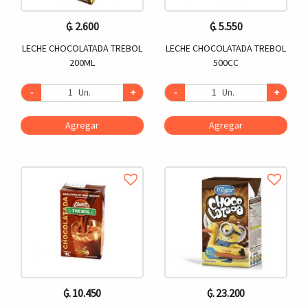
₲. 2.600
₲. 5.550
LECHE CHOCOLATADA TREBOL
LECHE CHOCOLATADA TREBOL
200ML
500CC
-
Un.
+
-
Un.
+
Agregar
Agregar
₲. 10.450
₲. 23.200