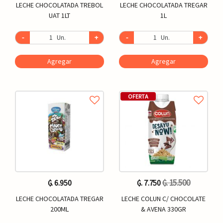
LECHE CHOCOLATADA TREBOL
LECHE CHOCOLATADA TREGAR
UAT 1LT
1L
-
Un.
+
-
Un.
+
Agregar
Agregar
OFERTA
₲. 15.500
₲. 6.950
₲. 7.750
LECHE CHOCOLATADA TREGAR
LECHE COLUN C/ CHOCOLATE
200ML
& AVENA 330GR