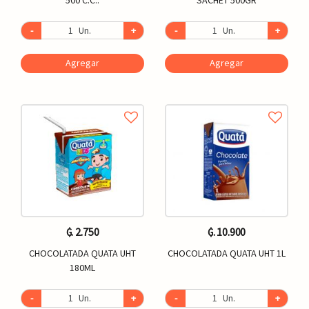
-
Un.
+
-
Un.
+
Agregar
Agregar
₲. 2.750
₲. 10.900
CHOCOLATADA QUATA UHT
CHOCOLATADA QUATA UHT 1L
180ML
-
Un.
+
-
Un.
+