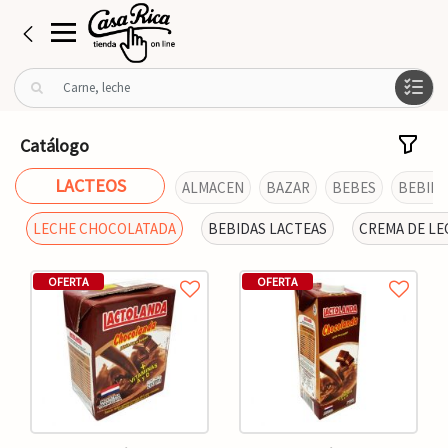
B
u
s
c
Catálogo
a
r
LACTEOS
ALMACEN
BAZAR
BEBES
BEBIDA
p
o
LECHE CHOCOLATADA
BEBIDAS LACTEAS
CREMA DE LE
r
:
OFERTA
OFERTA