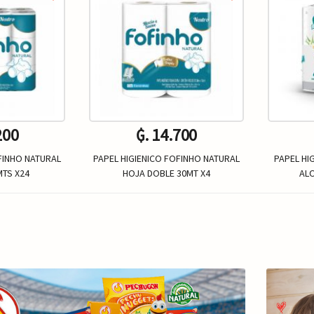
200
₲. 14.700
FINHO NATURAL
PAPEL HIGIENICO FOFINHO NATURAL
PAPEL HI
MTS X24
HOJA DOBLE 30MT X4
AL
Un.
+
-
+
-