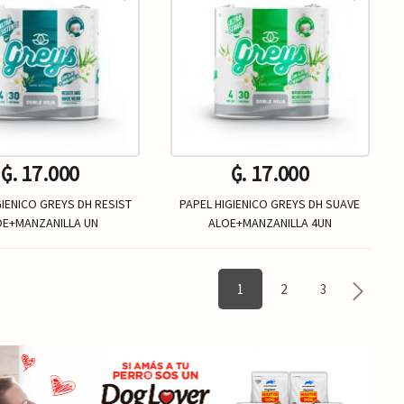
₲. 17.000
₲. 17.000
GIENICO GREYS DH RESIST
PAPEL HIGIENICO GREYS DH SUAVE
OE+MANZANILLA UN
ALOE+MANZANILLA 4UN
Un.
Un.
+
-
+
1
2
3