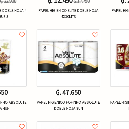
₲. 12.450
₲.
₲. 22.900
₲. 17.750
TE DOBLE HOJA 4
PAPEL HIGIENICO ELITE DOBLE HOJA
PAPEL HIG
GUE 3
4X30MTS
Un.
+
-
+
-
550
₲. 47.650
FINHO ABSOLUTE
PAPEL HIGIENICO FOFINHO ABSOLUTE
PAPEL HIG
A 4UN
DOBLE HOJA 8UN
Un.
+
-
+
-