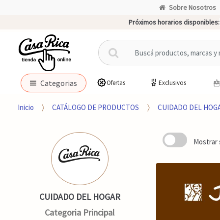
Sobre Nosotros
Próximos horarios disponibles:
B
u
s
c
Categorias
Ofertas
Exclusivos
a
r
Inicio
CATÁLOGO DE PRODUCTOS
CUIDADO DEL HOG
p
o
r
Mostrar 
:
CUIDADO DEL HOGAR
Categoria Principal