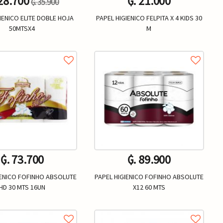
 28.700
₲. 21.000
₲. 35.900
IENICO ELITE DOBLE HOJA
PAPEL HIGIENICO FELPITA X 4 KIDS 30
50MTSX4
M
Un.
Un.
+
-
+
₲. 73.700
₲. 89.900
IENICO FOFINHO ABSOLUTE
PAPEL HIGIENICO FOFINHO ABSOLUTE
HD 30 MTS 16UN
X12 60 MTS
Un.
Un.
+
-
+