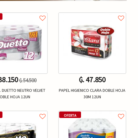
 38.150
₲. 47.850
₲. 54.500
G. DUETTO NEUTRO VELVET
PAPEL HIGIENICO CLARA DOBLE HOJA
OBLE HOJA 12UN
30M 12UN
Un.
Un.
+
-
+
OFERTA