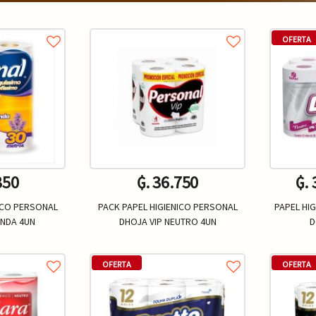
OFERTA
350
₲. 36.750
₲.
ICO PERSONAL
PACK PAPEL HIGIENICO PERSONAL
PAPEL HI
ANDA 4UN
DHOJA VIP NEUTRO 4UN
D
Un.
+
-
+
-
OFERTA
OFERTA