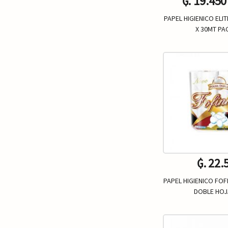
₲. 19.450
PAPEL HIGIENICO ELI
X 30MT PA
Un.
-
₲. 22.
PAPEL HIGIENICO FO
DOBLE HOJ
Un.
-