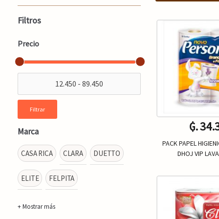
Filtros
Precio
Filtrar
₲. 34.
Marca
PACK PAPEL HIGIEN
CASA RICA
CLARA
DUETTO
DHOJ VIP LAV
ELITE
FELPITA
Un.
-
+ Mostrar más