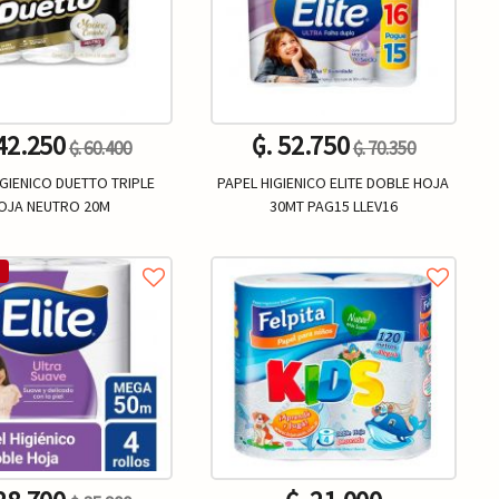
 42.250
₲. 52.750
₲. 60.400
₲. 70.350
IGIENICO DUETTO TRIPLE
PAPEL HIGIENICO ELITE DOBLE HOJA
OJA NEUTRO 20M
30MT PAG15 LLEV16
Un.
Un.
+
-
+