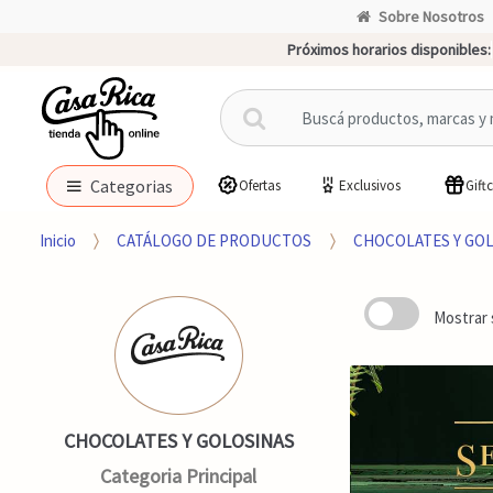
Sobre Nosotros
Próximos horarios disponibles:
B
u
s
c
Categorias
Ofertas
Exclusivos
Gift
a
r
Inicio
CATÁLOGO DE PRODUCTOS
CHOCOLATES Y GO
p
o
r
Mostrar 
:
CHOCOLATES Y GOLOSINAS
Categoria Principal