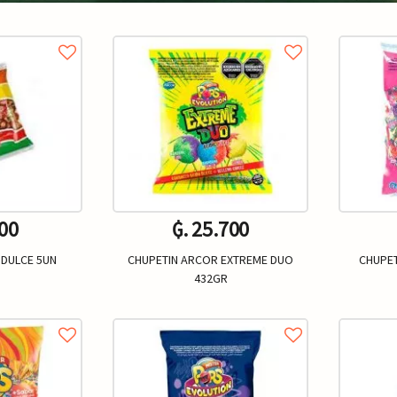
500
₲. 25.700
 DULCE 5UN
CHUPETIN ARCOR EXTREME DUO
CHUPET
432GR
Un.
+
-
+
-