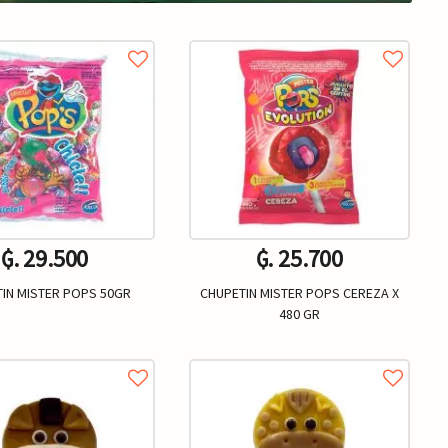
₲. 29.500
₲. 25.700
IN MISTER POPS 50GR
CHUPETIN MISTER POPS CEREZA X
480 GR
Un.
Un.
+
-
+