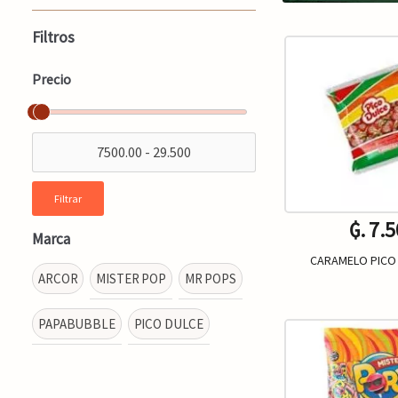
Filtros
Precio
Filtrar
₲. 7.
Marca
CARAMELO PICO
ARCOR
MISTER POP
MR POPS
PAPABUBBLE
PICO DULCE
Un.
-