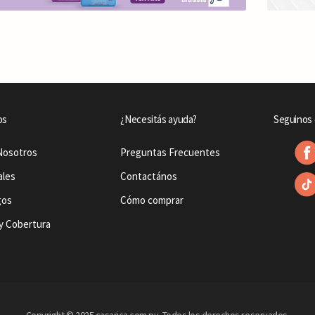
os
¿Necesitás ayuda?
Seguinos 
Nosotros
Preguntas Frecuentes
ales
Contactános
gos
Cómo comprar
y Cobertura
Copyright © 2025 casarica.com.py. Todos los derechos reservados.