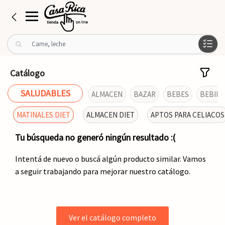
B
u
s
c
Catálogo
a
r
SALUDABLES
ALMACEN
BAZAR
BEBES
BEBIDA
p
o
MATINALES DIET
ALMACEN DIET
APTOS PARA CELIACOS
r
:
Tu búsqueda no generó ningún resultado :(
Intentá de nuevo o buscá algún producto similar. Vamos
a seguir trabajando para mejorar nuestro catálogo.
Ver el catálogo completo