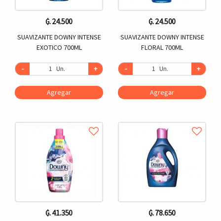
₲. 24.500
₲. 24.500
SUAVIZANTE DOWNY INTENSE
SUAVIZANTE DOWNY INTENSE
EXOTICO 700ML
FLORAL 700ML
-
Un.
+
-
Un.
+
Agregar
Agregar
₲. 41.350
₲. 78.650