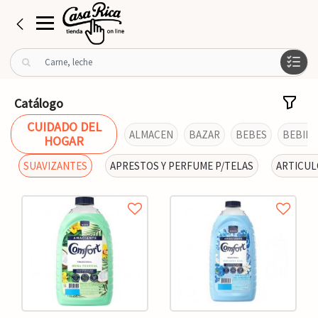
B
u
s
c
Catálogo
a
CUIDADO DEL
r
ALMACEN
BAZAR
BEBES
BEBIDA
HOGAR
p
o
SUAVIZANTES
APRESTOS Y PERFUME P/TELAS
ARTICUL
r
: