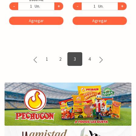
-
Un.
+
-
Un.
+
Agregar
Agregar
1
2
3
4