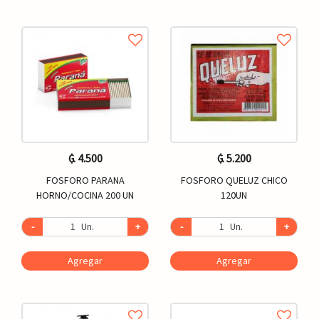
₲. 4.500
₲. 5.200
FOSFORO PARANA
FOSFORO QUELUZ CHICO
HORNO/COCINA 200 UN
120UN
-
Un.
+
-
Un.
+
Agregar
Agregar