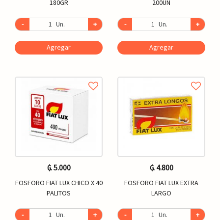
180GR
200UN
-
Un.
+
-
Un.
+
Agregar
Agregar
₲. 5.000
₲. 4.800
FOSFORO FIAT LUX CHICO X 40
FOSFORO FIAT LUX EXTRA
PALITOS
LARGO
-
Un.
+
-
Un.
+