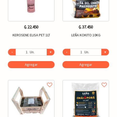
₲. 22.450
₲. 37.450
KEROSENE ELISA PET 1LT
LEÑA KOKITO 10KG
-
Un.
+
-
Un.
+
Agregar
Agregar