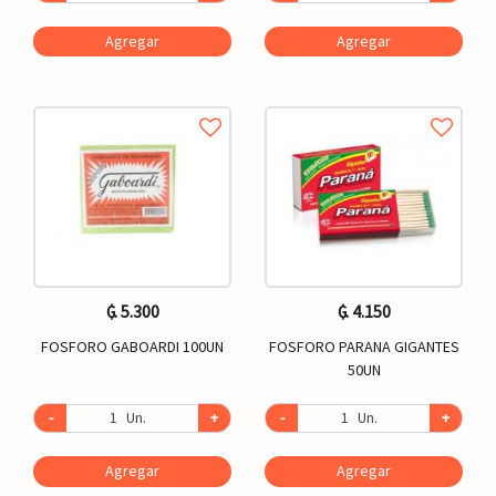
Agregar
Agregar
₲. 5.300
₲. 4.150
FOSFORO GABOARDI 100UN
FOSFORO PARANA GIGANTES
50UN
-
Un.
+
-
Un.
+
Agregar
Agregar