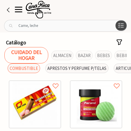
B
u
s
c
Catálogo
a
CUIDADO DEL
r
ALMACEN
BAZAR
BEBES
BEBIDA
HOGAR
p
o
COMBUSTIBLE
APRESTOS Y PERFUME P/TELAS
ARTICU
r
: