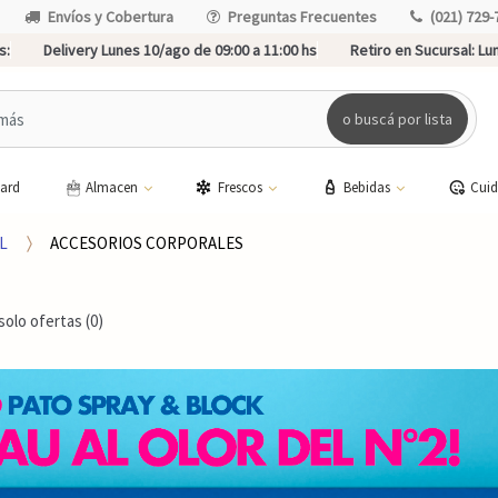
Envíos y Cobertura
Preguntas Frecuentes
(021) 729-
s:
Delivery Lunes 10/ago de 09:00 a 11:00 hs
Retiro en Sucursal:
Lun
o buscá por lista
card
Almacen
Frescos
Bebidas
Cui
L
ACCESORIOS CORPORALES
solo ofertas (0)