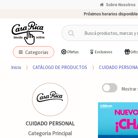
Sobre Nosotros
Próximos horarios disponible
B
u
s
c
Categorias
Ofertas
Exclusivos
Gift
a
r
Inicio
CATÁLOGO DE PRODUCTOS
CUIDADO PERSONA
p
o
r
Mostrar 
:
CUIDADO PERSONAL
Categoria Principal