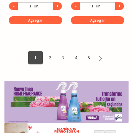
-
Un.
+
-
Un.
+
Agregar
Agregar
1
2
3
4
5