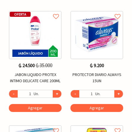
OFERTA
₲. 35.000
₲. 24.500
₲. 9.200
JABON LIQUIDO PROTEX
PROTECTOR DIARIO ALWAYS
INTIMO DELICATE CARE 200ML
15UN
-
Un.
+
-
Un.
+
Agregar
Agregar