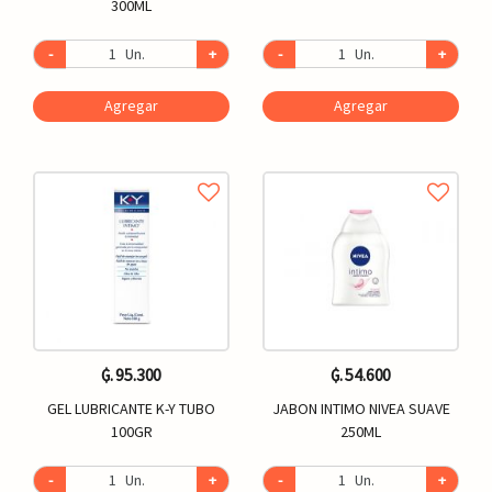
300ML
-
Un.
+
-
Un.
+
Agregar
Agregar
₲. 95.300
₲. 54.600
GEL LUBRICANTE K-Y TUBO
JABON INTIMO NIVEA SUAVE
100GR
250ML
-
Un.
+
-
Un.
+