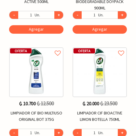
ACTIVE 500ML
BIODEGRADABLE DOYPACK
900ML
-
Un.
+
-
Un.
+
Agregar
Agregar
OFERTA
OFERTA
₲. 12.500
₲. 23.500
₲. 10.700
₲. 20.000
LIMPIADOR CIF BIO MULTIUSO
LIMPIADOR CIF BIOACTIVE
ORIGINAL BOT 375G
LIMON BOTELLA 750ML
-
Un.
+
-
Un.
+