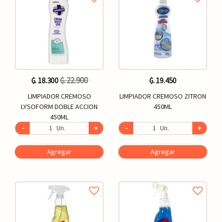
₲. 22.900
₲. 18.300
₲. 19.450
LIMPIADOR CREMOSO
LIMPIADOR CREMOSO ZITRON
LYSOFORM DOBLE ACCION
450ML
450ML
-
Un.
+
-
Un.
+
Agregar
Agregar