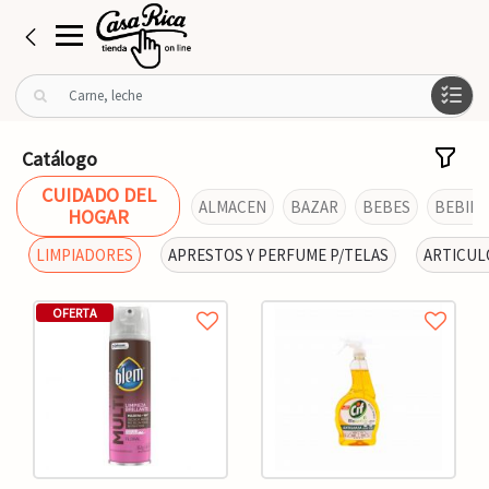
B
u
s
c
Catálogo
a
CUIDADO DEL
r
ALMACEN
BAZAR
BEBES
BEBIDA
HOGAR
p
o
LIMPIADORES
APRESTOS Y PERFUME P/TELAS
ARTICUL
r
:
OFERTA