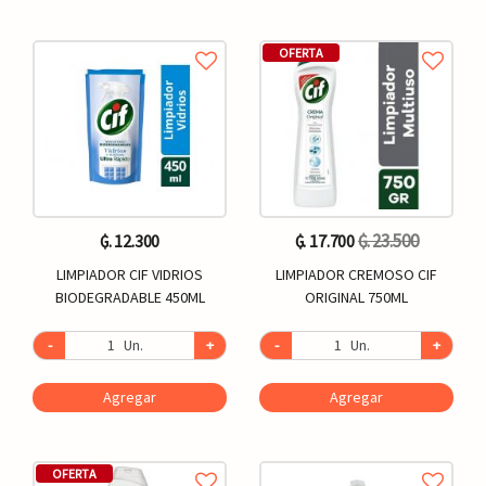
OFERTA
₲. 23.500
₲. 12.300
₲. 17.700
LIMPIADOR CIF VIDRIOS
LIMPIADOR CREMOSO CIF
BIODEGRADABLE 450ML
ORIGINAL 750ML
-
Un.
+
-
Un.
+
Agregar
Agregar
OFERTA