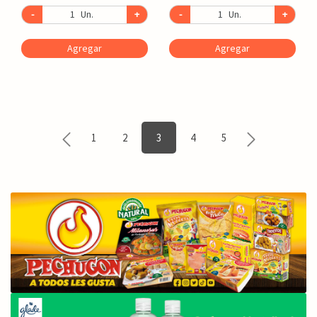
-
Un.
+
-
Un.
+
Agregar
Agregar
1
2
3
4
5