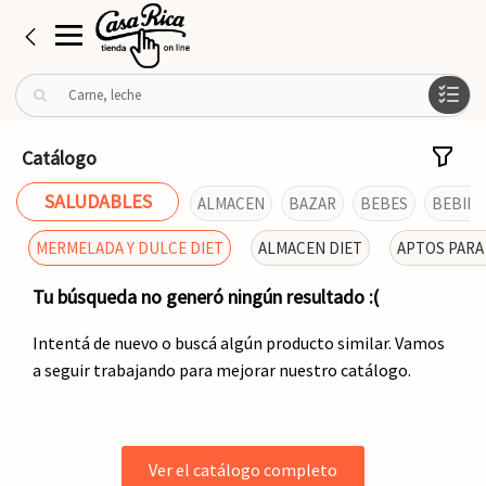
B
u
s
c
Catálogo
a
r
SALUDABLES
ALMACEN
BAZAR
BEBES
BEBIDA
p
o
MERMELADA Y DULCE DIET
ALMACEN DIET
APTOS PARA
r
:
Tu búsqueda no generó ningún resultado :(
Intentá de nuevo o buscá algún producto similar. Vamos
a seguir trabajando para mejorar nuestro catálogo.
Ver el catálogo completo