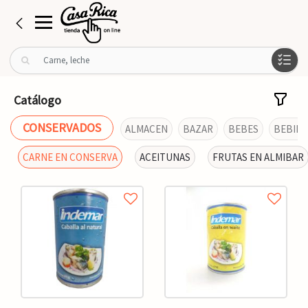
B
u
s
c
Catálogo
a
r
CONSERVADOS
ALMACEN
BAZAR
BEBES
BEBIDA
p
o
CARNE EN CONSERVA
ACEITUNAS
FRUTAS EN ALMIBAR
r
: