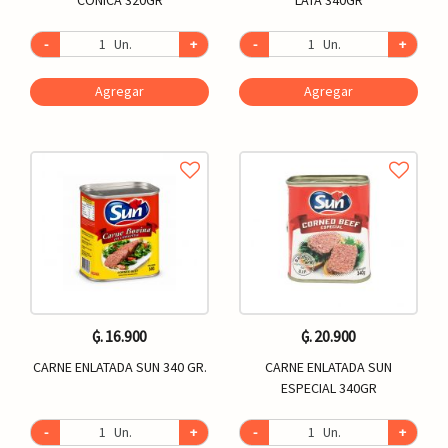
-
Un.
+
-
Un.
+
Agregar
Agregar
₲. 16.900
₲. 20.900
CARNE ENLATADA SUN 340 GR.
CARNE ENLATADA SUN
ESPECIAL 340GR
-
Un.
+
-
Un.
+