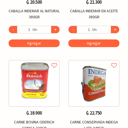
₲. 20.500
₲. 21.300
CABALLA INDEMAR AL NATURAL
CABALLA INDEMAR EN ACEITE
380GR
380GR
-
Un.
+
-
Un.
+
Agregar
Agregar
₲. 18.900
₲. 22.750
CARNE BOVINA ODERICH
CARNE CONSERVADA INDEGA
CONICA 320GR
LATA 340GR