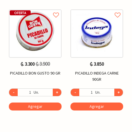
OFERTA
₲. 3.900
₲. 3.300
₲. 3.850
PICADILLO BON GUSTO 90 GR
PICADILLO INDEGA CARNE
90GR
-
Un.
+
-
Un.
+
Agregar
Agregar