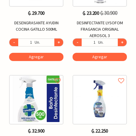
₲. 30.900
₲. 29.700
₲. 23.200
DESENGRASANTE AYUDIN
DESINFECTANTE LYSOFOM
COCINA GATILLO 500ML
FRAGANCIA ORIGINAL
AEROSOL 3
-
Un.
+
-
Un.
+
Agregar
Agregar
₲. 32.900
₲. 22.250