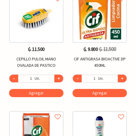
₲. 11.500
₲. 11.500
₲. 9.800
CEPILLO PULOIL MANO
CIF ANTIGRASA BIOACTIVE DP
OVALADA DE PASTICO
450ML
-
Un.
+
-
Un.
+
Agregar
Agregar