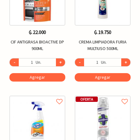
₲. 22.000
₲. 19.750
CIF ANTIGRASA BIOACTIVE DP
CREMA LIMPIADORA FURIA
900ML
MULTIUSO 500ML
-
Un.
+
-
Un.
+
Agregar
Agregar
OFERTA