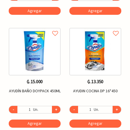
Agregar
Agregar
₲. 15.000
₲. 13.350
AYUDÍN BAÑO DOYPACK 450ML
AYUDIN COCINA DP 16*450
-
Un.
+
-
Un.
+
Agregar
Agregar