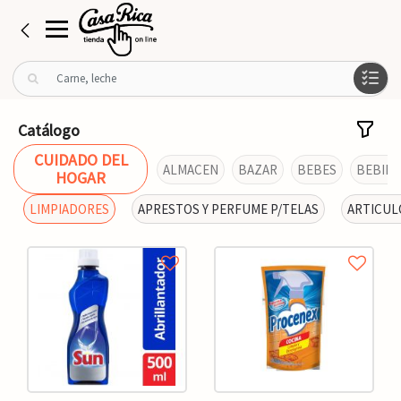
B
u
s
c
Catálogo
a
CUIDADO DEL
r
ALMACEN
BAZAR
BEBES
BEBIDA
HOGAR
p
o
LIMPIADORES
APRESTOS Y PERFUME P/TELAS
ARTICUL
r
: