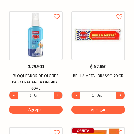
₲. 29.900
₲. 52.650
BLOQUEADOR DE OLORES
BRILLA METAL BRASSO 70 GR
PATO FRAGANCIA ORIGINAL
60ML
-
Un.
+
-
Un.
+
Agregar
Agregar
OFERTA