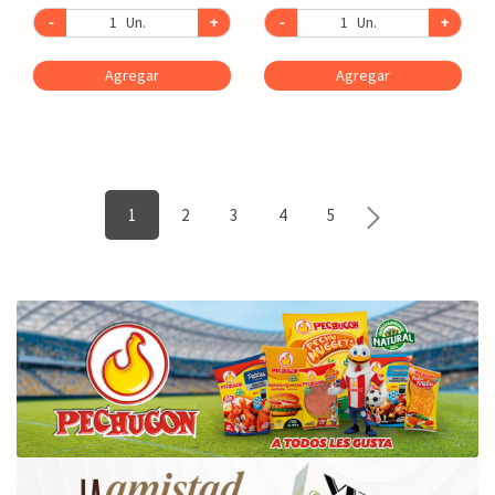
-
Un.
+
-
Un.
+
Agregar
Agregar
1
2
3
4
5