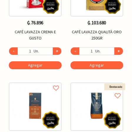
₲. 76.896
₲. 103.680
CAFÉ LAVAZZA CREMA E
CAFÉ LAVAZZA QUALITÀ ORO
GUSTO
250GR
-
Un.
+
-
Un.
+
Agregar
Agregar