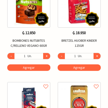
₲. 12.850
₲. 18.950
BOMBONES NUTSBITES
BRETZEL HUOBER KINDER
C/RELLENO VEGANO 60GR
125GR
-
Un.
+
-
Un.
+
Agregar
Agregar