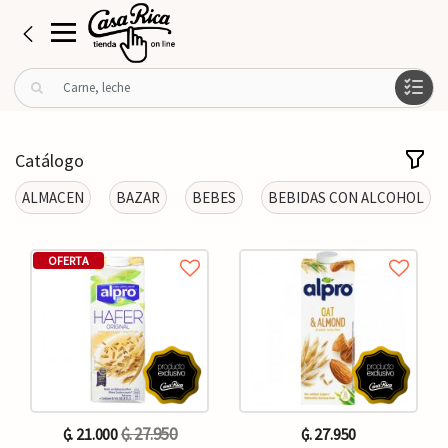
B
u
s
c
Catálogo
a
r
ALMACEN
BAZAR
BEBES
BEBIDAS CON ALCOHOL
p
o
r
OFERTA
:
₲. 27.950
₲. 21.000
₲. 27.950