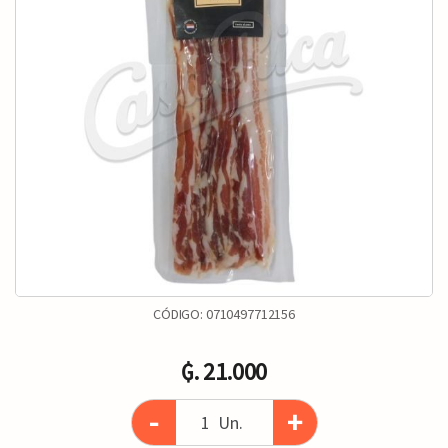
CÓDIGO:
0710497712156
₲. 21.000
-
+
Un.