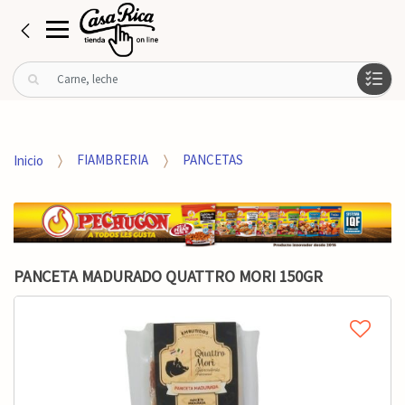
B
u
s
c
a
Inicio
FIAMBRERIA
PANCETAS
r
p
o
r
:
PANCETA MADURADO QUATTRO MORI 150GR