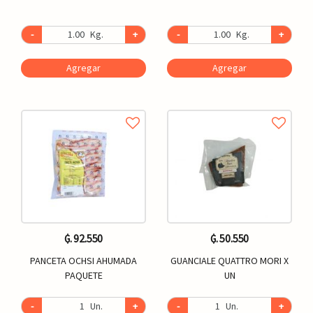
-
Kg.
+
-
Kg.
+
Agregar
Agregar
₲. 92.550
₲. 50.550
PANCETA OCHSI AHUMADA
GUANCIALE QUATTRO MORI X
PAQUETE
UN
-
Un.
+
-
Un.
+